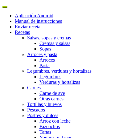
Aplicación Android
Manual de instrucciones
Enviar receta
Recetas
Salsas, sopas y cremas
Cremas y salsas
Sopas
Arroces y pasta
Arroces
Pasta
Legumbres, verduras y hortalizas
Legumbres
Verduras y hortalizas
Carnes
Carne de ave
Otras carnes
Tortillas y huevos
Pescados
Postres y dulces
Arroz con leche
Bizcochos
Tartas
Yogures y flanes