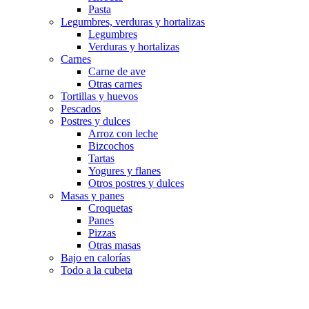
Pasta
Legumbres, verduras y hortalizas
Legumbres
Verduras y hortalizas
Carnes
Carne de ave
Otras carnes
Tortillas y huevos
Pescados
Postres y dulces
Arroz con leche
Bizcochos
Tartas
Yogures y flanes
Otros postres y dulces
Masas y panes
Croquetas
Panes
Pizzas
Otras masas
Bajo en calorías
Todo a la cubeta