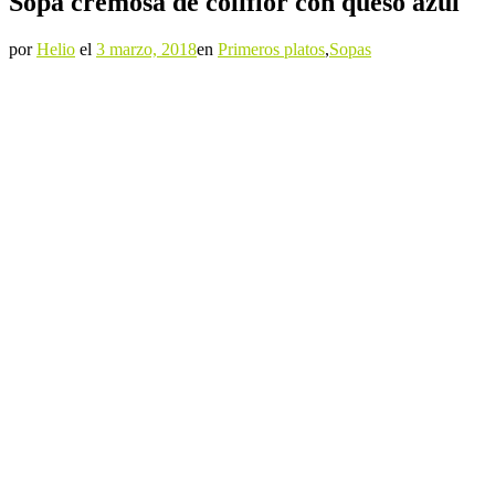
Sopa cremosa de coliflor con queso azul
por
Helio
el
3 marzo, 2018
en
Primeros platos
,
Sopas