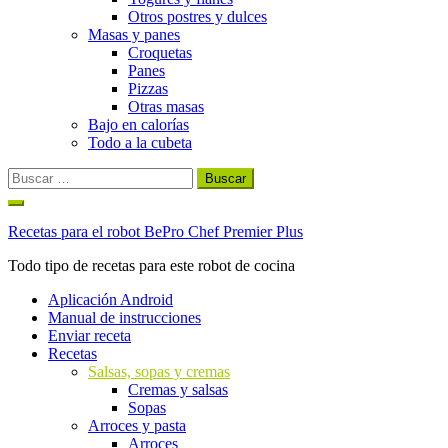
Otros postres y dulces
Masas y panes
Croquetas
Panes
Pizzas
Otras masas
Bajo en calorías
Todo a la cubeta
Buscar:
Ir
al
Recetas para el robot BePro Chef Premier Plus
contenido
Todo tipo de recetas para este robot de cocina
Aplicación Android
Manual de instrucciones
Enviar receta
Recetas
Salsas, sopas y cremas
Cremas y salsas
Sopas
Arroces y pasta
Arroces