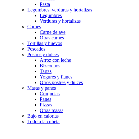
Pasta
Legumbres, verduras y hortalizas
Legumbres
Verduras y hortalizas
Carnes
Carne de ave
Otras carnes
Tortillas y huevos
Pescados
Postres y dulces
Arroz con leche
Bizcochos
Tartas
Yogures y flanes
Otros postres y dulces
Masas y panes
Croquetas
Panes
Pizzas
Otras masas
Bajo en calorías
Todo a la cubeta