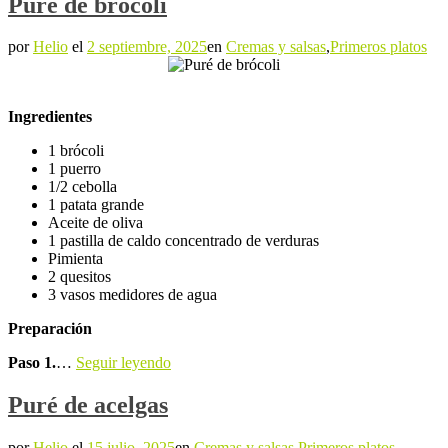
Puré de brócoli
por
Helio
el
2 septiembre, 2025
en
Cremas y salsas
,
Primeros platos
Ingredientes
1 brócoli
1 puerro
1/2 cebolla
1 patata grande
Aceite de oliva
1 pastilla de caldo concentrado de verduras
Pimienta
2 quesitos
3 vasos medidores de agua
Preparación
Paso 1.
…
Seguir leyendo
Puré de acelgas
por
Helio
el
15 julio, 2025
en
Cremas y salsas
,
Primeros platos