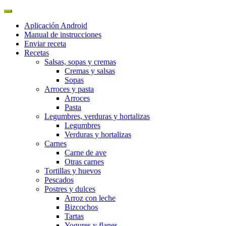
Aplicación Android
Manual de instrucciones
Enviar receta
Recetas
Salsas, sopas y cremas
Cremas y salsas
Sopas
Arroces y pasta
Arroces
Pasta
Legumbres, verduras y hortalizas
Legumbres
Verduras y hortalizas
Carnes
Carne de ave
Otras carnes
Tortillas y huevos
Pescados
Postres y dulces
Arroz con leche
Bizcochos
Tartas
Yogures y flanes