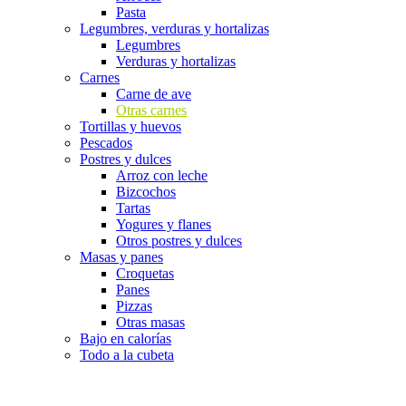
Pasta
Legumbres, verduras y hortalizas
Legumbres
Verduras y hortalizas
Carnes
Carne de ave
Otras carnes
Tortillas y huevos
Pescados
Postres y dulces
Arroz con leche
Bizcochos
Tartas
Yogures y flanes
Otros postres y dulces
Masas y panes
Croquetas
Panes
Pizzas
Otras masas
Bajo en calorías
Todo a la cubeta