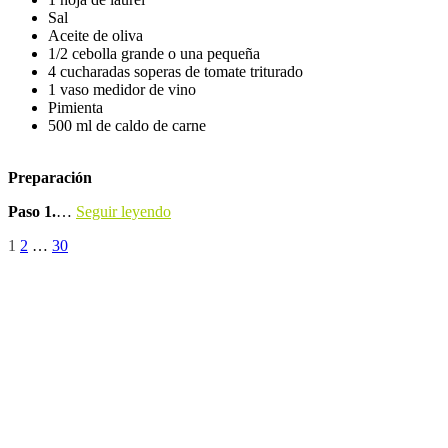
Sal
Aceite de oliva
1/2 cebolla grande o una pequeña
4 cucharadas soperas de tomate triturado
1 vaso medidor de vino
Pimienta
500 ml de caldo de carne
Preparación
Paso 1.
…
Seguir leyendo
Paginación
Página
Página
Página
1
2
…
30
de
entradas