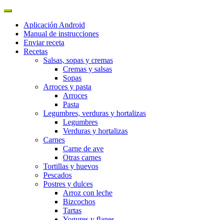
Aplicación Android
Manual de instrucciones
Enviar receta
Recetas
Salsas, sopas y cremas
Cremas y salsas
Sopas
Arroces y pasta
Arroces
Pasta
Legumbres, verduras y hortalizas
Legumbres
Verduras y hortalizas
Carnes
Carne de ave
Otras carnes
Tortillas y huevos
Pescados
Postres y dulces
Arroz con leche
Bizcochos
Tartas
Yogures y flanes