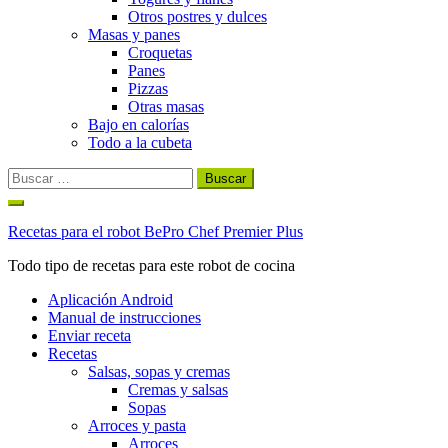
Otros postres y dulces
Masas y panes
Croquetas
Panes
Pizzas
Otras masas
Bajo en calorías
Todo a la cubeta
Buscar:
Ir
al
Recetas para el robot BePro Chef Premier Plus
contenido
Todo tipo de recetas para este robot de cocina
Aplicación Android
Manual de instrucciones
Enviar receta
Recetas
Salsas, sopas y cremas
Cremas y salsas
Sopas
Arroces y pasta
Arroces