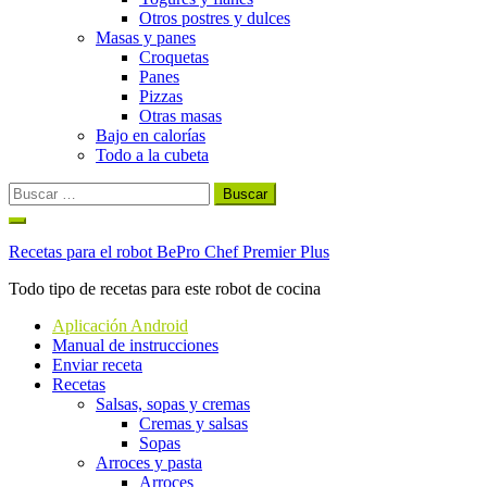
Otros postres y dulces
Masas y panes
Croquetas
Panes
Pizzas
Otras masas
Bajo en calorías
Todo a la cubeta
Buscar:
Ir
al
Recetas para el robot BePro Chef Premier Plus
contenido
Todo tipo de recetas para este robot de cocina
Aplicación Android
Manual de instrucciones
Enviar receta
Recetas
Salsas, sopas y cremas
Cremas y salsas
Sopas
Arroces y pasta
Arroces