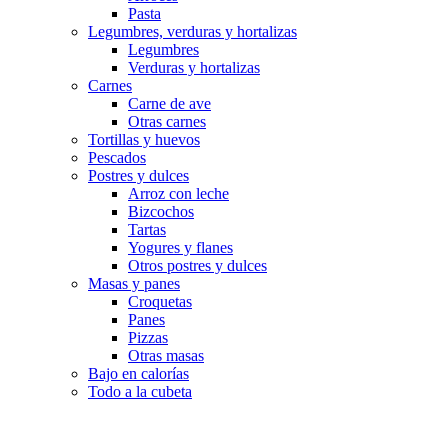
Pasta
Legumbres, verduras y hortalizas
Legumbres
Verduras y hortalizas
Carnes
Carne de ave
Otras carnes
Tortillas y huevos
Pescados
Postres y dulces
Arroz con leche
Bizcochos
Tartas
Yogures y flanes
Otros postres y dulces
Masas y panes
Croquetas
Panes
Pizzas
Otras masas
Bajo en calorías
Todo a la cubeta