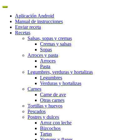
Aplicación Android
Manual de instrucciones
Enviar receta
Recetas
Salsas, sopas y cremas
Cremas y salsas
Sopas
Arroces y pasta
Arroces
Pasta
Legumbres, verduras y hortalizas
Legumbres
Verduras y hortalizas
Carnes
Carne de ave
Otras carnes
Tortillas y huevos
Pescados
Postres y dulces
Arroz con leche
Bizcochos
Tartas
Yogures y flanes