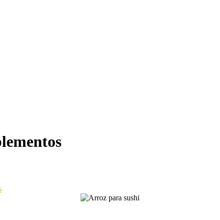
plementos
s