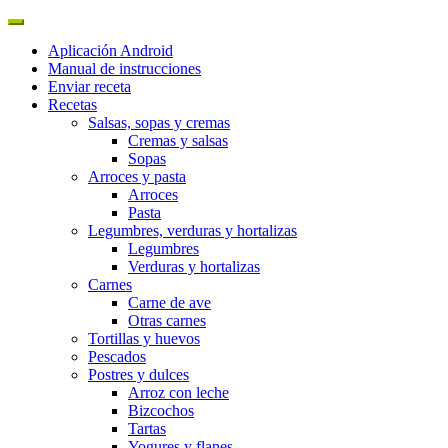
Aplicación Android
Manual de instrucciones
Enviar receta
Recetas
Salsas, sopas y cremas
Cremas y salsas
Sopas
Arroces y pasta
Arroces
Pasta
Legumbres, verduras y hortalizas
Legumbres
Verduras y hortalizas
Carnes
Carne de ave
Otras carnes
Tortillas y huevos
Pescados
Postres y dulces
Arroz con leche
Bizcochos
Tartas
Yogures y flanes