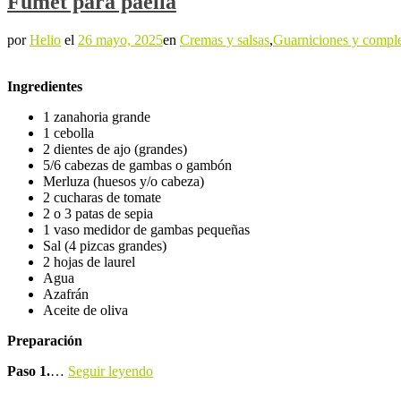
Fumet para paella
por
Helio
el
26 mayo, 2025
en
Cremas y salsas
,
Guarniciones y compl
Ingredientes
1 zanahoria grande
1 cebolla
2 dientes de ajo (grandes)
5/6 cabezas de gambas o gambón
Merluza (huesos y/o cabeza)
2 cucharas de tomate
2 o 3 patas de sepia
1 vaso medidor de gambas pequeñas
Sal (4 pizcas grandes)
2 hojas de laurel
Agua
Azafrán
Aceite de oliva
Preparación
Paso 1.
…
Seguir leyendo