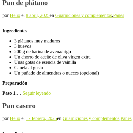
Pan de plátano
por
Helio
el
8 abril, 2025
en
Guarniciones y complementos
,
Panes
Ingredientes
3 plátanos muy maduros
3 huevos
200 g de harina de avena/trigo
Un chorro de aceite de oliva virgen extra
Unas gotas de esencia de vainilla
Canela al gusto
Un puñado de almendras o nueces (opcional)
Preparación
Paso 1.
…
Seguir leyendo
Pan casero
por
Helio
el
17 febrero, 2025
en
Guarniciones y complementos
,
Panes