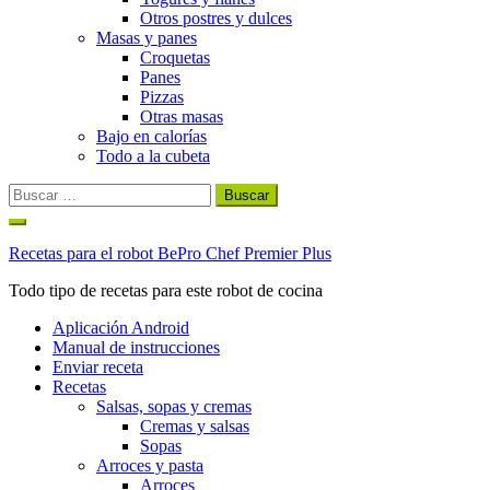
Otros postres y dulces
Masas y panes
Croquetas
Panes
Pizzas
Otras masas
Bajo en calorías
Todo a la cubeta
Buscar:
Ir
al
Recetas para el robot BePro Chef Premier Plus
contenido
Todo tipo de recetas para este robot de cocina
Aplicación Android
Manual de instrucciones
Enviar receta
Recetas
Salsas, sopas y cremas
Cremas y salsas
Sopas
Arroces y pasta
Arroces