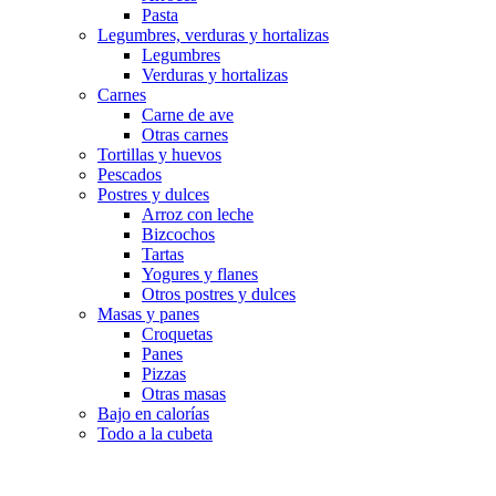
Pasta
Legumbres, verduras y hortalizas
Legumbres
Verduras y hortalizas
Carnes
Carne de ave
Otras carnes
Tortillas y huevos
Pescados
Postres y dulces
Arroz con leche
Bizcochos
Tartas
Yogures y flanes
Otros postres y dulces
Masas y panes
Croquetas
Panes
Pizzas
Otras masas
Bajo en calorías
Todo a la cubeta