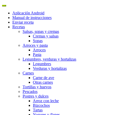
Aplicación Android
Manual de instrucciones
Enviar receta
Recetas
Salsas, sopas y cremas
Cremas y salsas
Sopas
Arroces y pasta
Arroces
Pasta
Legumbres, verduras y hortalizas
Legumbres
Verduras y hortalizas
Carnes
Carne de ave
Otras carnes
Tortillas y huevos
Pescados
Postres y dulces
Arroz con leche
Bizcochos
Tartas
Yogures y flanes