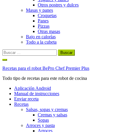
Otros postres y dulces
Masas y panes
Croquetas
Panes
Pizzas
Otras masas
Bajo en calorías
Todo a la cubeta
Buscar:
Ir
al
Recetas para el robot BePro Chef Premier Plus
contenido
Todo tipo de recetas para este robot de cocina
Aplicación Android
Manual de instrucciones
Enviar receta
Recetas
Salsas, sopas y cremas
Cremas y salsas
Sopas
Arroces y pasta
Arroces