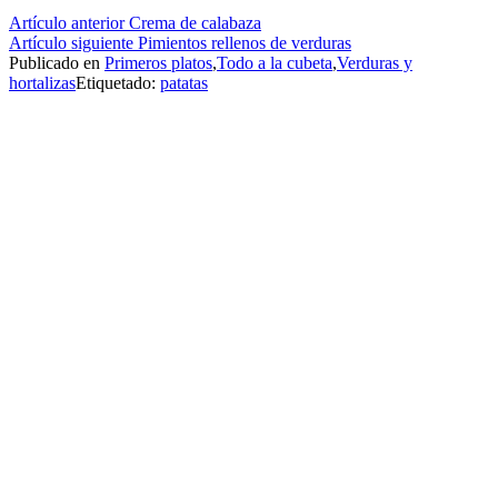
Seguir
Artículo anterior
Crema de calabaza
Artículo siguiente
Pimientos rellenos de verduras
leyendo
Publicado en
Primeros platos
,
Todo a la cubeta
,
Verduras y
hortalizas
Etiquetado:
patatas