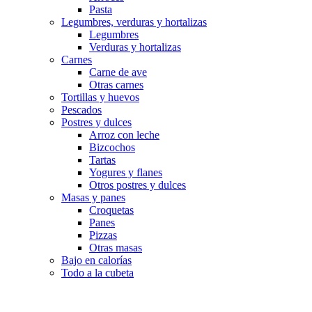
Pasta
Legumbres, verduras y hortalizas
Legumbres
Verduras y hortalizas
Carnes
Carne de ave
Otras carnes
Tortillas y huevos
Pescados
Postres y dulces
Arroz con leche
Bizcochos
Tartas
Yogures y flanes
Otros postres y dulces
Masas y panes
Croquetas
Panes
Pizzas
Otras masas
Bajo en calorías
Todo a la cubeta