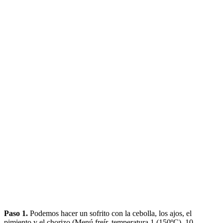
Paso 1.
Podemos hacer un sofrito con la cebolla, los ajos, el
pimiento y el chorizo (Menú freír, temperatura 1 (150ºC), 10