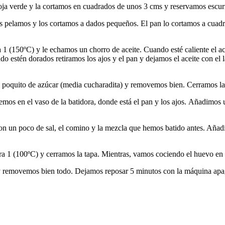
hoja verde y la cortamos en cuadrados de unos 3 cms y reservamos escur
los pelamos y los cortamos a dados pequeños. El pan lo cortamos a cuad
 (150ºC) y le echamos un chorro de aceite. Cuando esté caliente el ace
do estén dorados retiramos los ajos y el pan y dejamos el aceite con el l
n poquito de azúcar (media cucharadita) y removemos bien. Cerramos la 
temos en el vaso de la batidora, donde está el pan y los ajos. Añadimos
 con un poco de sal, el comino y la mezcla que hemos batido antes. Añ
 1 (100ºC) y cerramos la tapa. Mientras, vamos cociendo el huevo en
removemos bien todo. Dejamos reposar 5 minutos con la máquina apagad