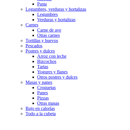
Pasta
Legumbres, verduras y hortalizas
Legumbres
Verduras y hortalizas
Carnes
Carne de ave
Otras carnes
Tortillas y huevos
Pescados
Postres y dulces
Arroz con leche
Bizcochos
Tartas
Yogures y flanes
Otros postres y dulces
Masas y panes
Croquetas
Panes
Pizzas
Otras masas
Bajo en calorías
Todo a la cubeta