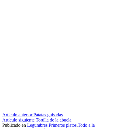
Seguir
Artículo anterior
Patatas guisadas
Artículo siguiente
Tortilla de la abuela
leyendo
Publicado en
Legumbres
,
Primeros platos
,
Todo a la