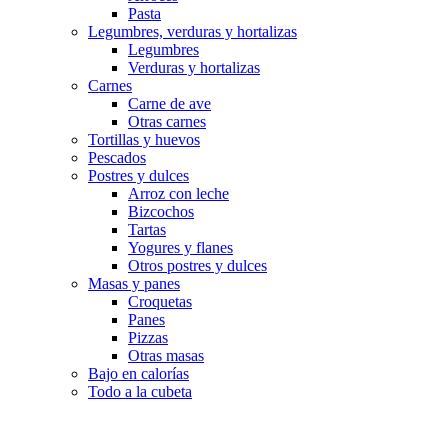
Pasta
Legumbres, verduras y hortalizas
Legumbres
Verduras y hortalizas
Carnes
Carne de ave
Otras carnes
Tortillas y huevos
Pescados
Postres y dulces
Arroz con leche
Bizcochos
Tartas
Yogures y flanes
Otros postres y dulces
Masas y panes
Croquetas
Panes
Pizzas
Otras masas
Bajo en calorías
Todo a la cubeta