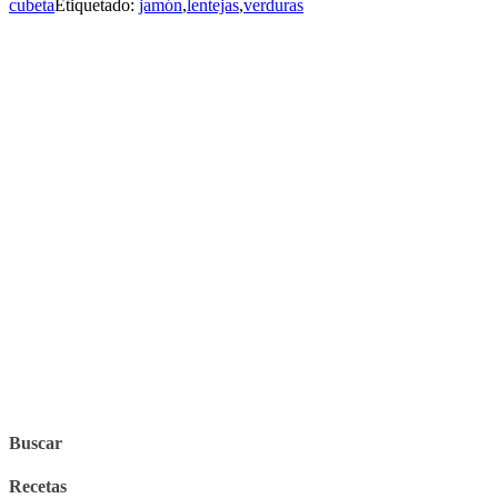
cubeta
Etiquetado:
jamón
,
lentejas
,
verduras
Buscar
Recetas