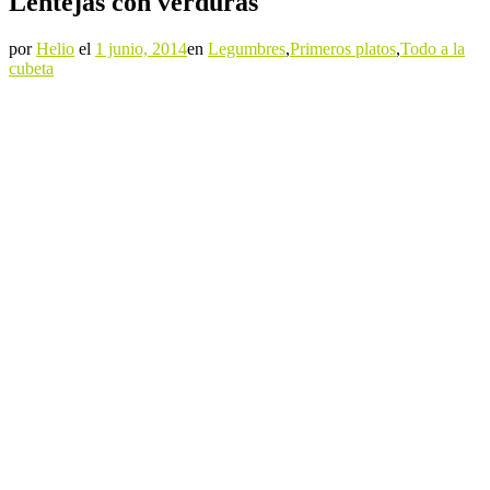
Lentejas con verduras
por
Helio
el
1 junio, 2014
en
Legumbres
,
Primeros platos
,
Todo a la
cubeta