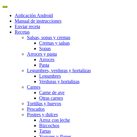
Aplicación Android
Manual de instrucciones
Enviar receta
Recetas
Salsas, sopas y cremas
Cremas y salsas
Sopas
Arroces y pasta
Arroces
Pasta
Legumbres, verduras y hortalizas
Legumbres
Verduras y hortalizas
Carnes
Carne de ave
Otras carnes
Tortillas y huevos
Pescados
Postres y dulces
Arroz con leche
Bizcochos
Tartas
Yogures y flanes