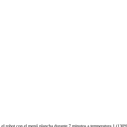
n el robot con el menú plancha durante 7 minutos a temperatura 1 (130ºC