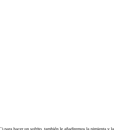
) para hacer un sofrito, también le añadiremos la pimienta y la