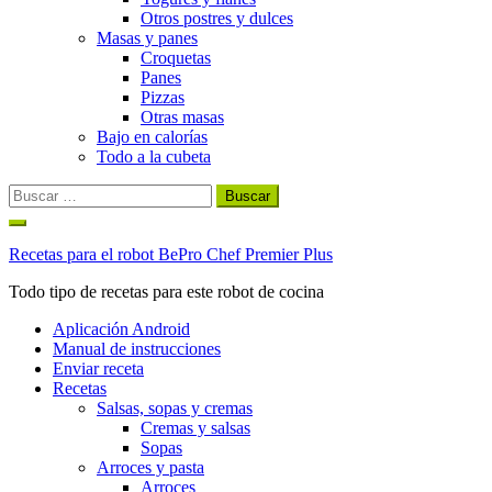
Otros postres y dulces
Masas y panes
Croquetas
Panes
Pizzas
Otras masas
Bajo en calorías
Todo a la cubeta
Buscar:
Ir
al
Recetas para el robot BePro Chef Premier Plus
contenido
Todo tipo de recetas para este robot de cocina
Aplicación Android
Manual de instrucciones
Enviar receta
Recetas
Salsas, sopas y cremas
Cremas y salsas
Sopas
Arroces y pasta
Arroces