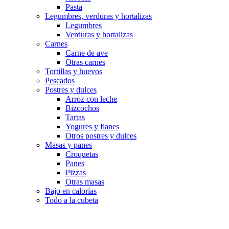
Pasta
Legumbres, verduras y hortalizas
Legumbres
Verduras y hortalizas
Carnes
Carne de ave
Otras carnes
Tortillas y huevos
Pescados
Postres y dulces
Arroz con leche
Bizcochos
Tartas
Yogures y flanes
Otros postres y dulces
Masas y panes
Croquetas
Panes
Pizzas
Otras masas
Bajo en calorías
Todo a la cubeta