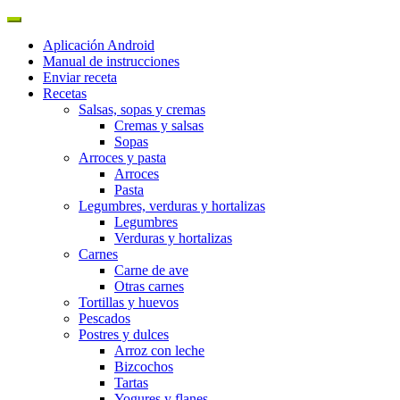
Aplicación Android
Manual de instrucciones
Enviar receta
Recetas
Salsas, sopas y cremas
Cremas y salsas
Sopas
Arroces y pasta
Arroces
Pasta
Legumbres, verduras y hortalizas
Legumbres
Verduras y hortalizas
Carnes
Carne de ave
Otras carnes
Tortillas y huevos
Pescados
Postres y dulces
Arroz con leche
Bizcochos
Tartas
Yogures y flanes