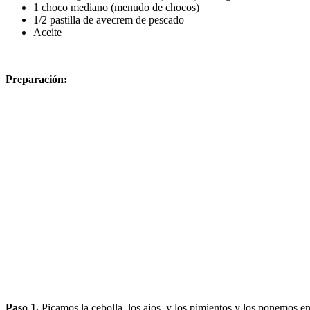
1 choco mediano (menudo de chocos)
1/2 pastilla de avecrem de pescado
Aceite
Preparación:
Paso 1.
Picamos la cebolla, los ajos, y los pimientos y los ponemos e