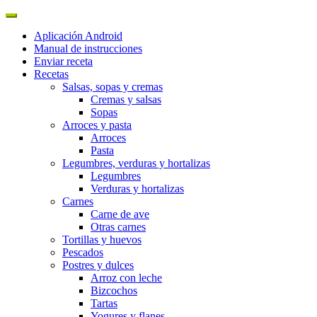
Aplicación Android
Manual de instrucciones
Enviar receta
Recetas
Salsas, sopas y cremas
Cremas y salsas
Sopas
Arroces y pasta
Arroces
Pasta
Legumbres, verduras y hortalizas
Legumbres
Verduras y hortalizas
Carnes
Carne de ave
Otras carnes
Tortillas y huevos
Pescados
Postres y dulces
Arroz con leche
Bizcochos
Tartas
Yogures y flanes