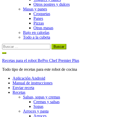
Otros postres y dulces
Masas y panes
Croquetas
Panes
Pizzas
Otras masas
Bajo en calorías
Todo a la cubeta
Buscar:
Ir
al
Recetas para el robot BePro Chef Premier Plus
contenido
Todo tipo de recetas para este robot de cocina
Aplicación Android
Manual de instrucciones
Enviar receta
Recetas
Salsas, sopas y cremas
Cremas y salsas
Sopas
Arroces y pasta
Arroces