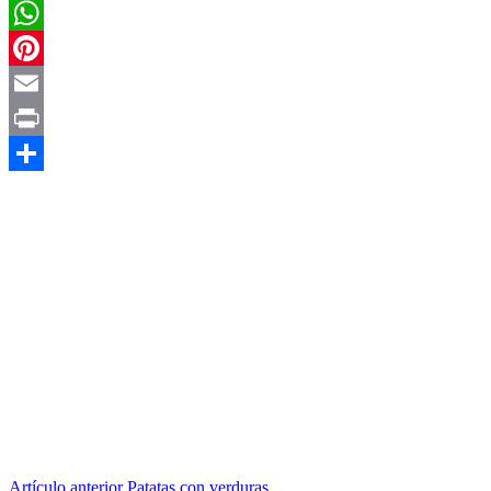
Twitter
WhatsApp
Pinterest
Email
Print
Compartir
Artículo anterior
Patatas con verduras