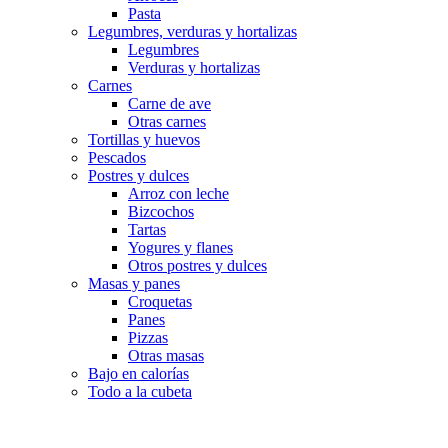
Pasta
Legumbres, verduras y hortalizas
Legumbres
Verduras y hortalizas
Carnes
Carne de ave
Otras carnes
Tortillas y huevos
Pescados
Postres y dulces
Arroz con leche
Bizcochos
Tartas
Yogures y flanes
Otros postres y dulces
Masas y panes
Croquetas
Panes
Pizzas
Otras masas
Bajo en calorías
Todo a la cubeta