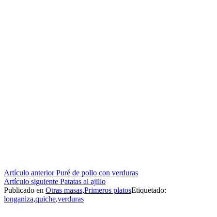
Seguir
Artículo anterior
Puré de pollo con verduras
Artículo siguiente
Patatas al ajillo
leyendo
Publicado en
Otras masas
,
Primeros platos
Etiquetado:
longaniza
,
quiche
,
verduras