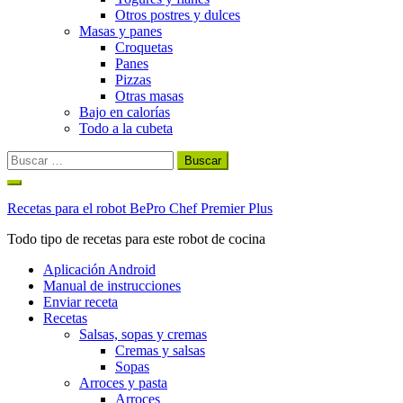
Otros postres y dulces
Masas y panes
Croquetas
Panes
Pizzas
Otras masas
Bajo en calorías
Todo a la cubeta
Buscar:
Ir
al
Recetas para el robot BePro Chef Premier Plus
contenido
Todo tipo de recetas para este robot de cocina
Aplicación Android
Manual de instrucciones
Enviar receta
Recetas
Salsas, sopas y cremas
Cremas y salsas
Sopas
Arroces y pasta
Arroces