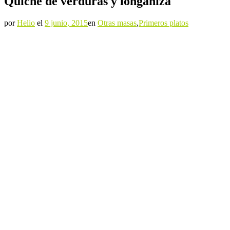
Quiche de verduras y longaniza
por
Helio
el
9 junio, 2015
en
Otras masas
,
Primeros platos