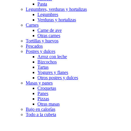
Pasta
Legumbres, verduras y hortalizas
Legumbres
Verduras y hortalizas
Carnes
Carne de ave
Otras carnes
Tortillas y huevos
Pescados
Postres y dulces
Arroz con leche
Bizcochos
Tartas
Yogures y flanes
Otros postres y dulces
Masas y panes
Croquetas
Panes
Pizzas
Otras masas
Bajo en calorías
Todo a la cubeta