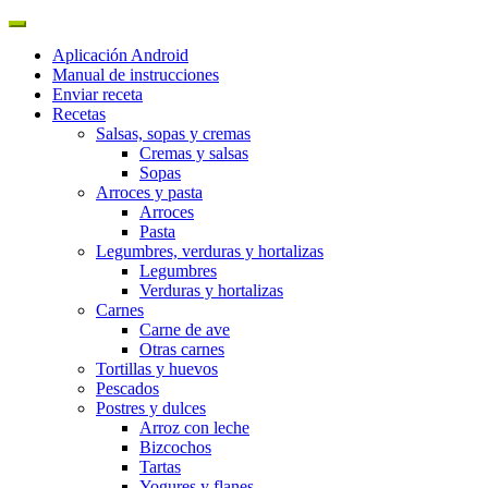
Aplicación Android
Manual de instrucciones
Enviar receta
Recetas
Salsas, sopas y cremas
Cremas y salsas
Sopas
Arroces y pasta
Arroces
Pasta
Legumbres, verduras y hortalizas
Legumbres
Verduras y hortalizas
Carnes
Carne de ave
Otras carnes
Tortillas y huevos
Pescados
Postres y dulces
Arroz con leche
Bizcochos
Tartas
Yogures y flanes