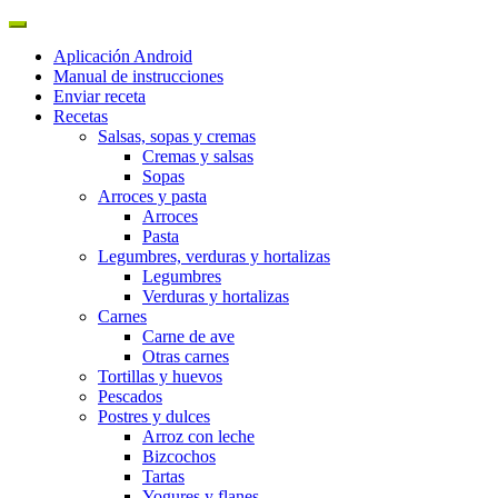
Aplicación Android
Manual de instrucciones
Enviar receta
Recetas
Salsas, sopas y cremas
Cremas y salsas
Sopas
Arroces y pasta
Arroces
Pasta
Legumbres, verduras y hortalizas
Legumbres
Verduras y hortalizas
Carnes
Carne de ave
Otras carnes
Tortillas y huevos
Pescados
Postres y dulces
Arroz con leche
Bizcochos
Tartas
Yogures y flanes