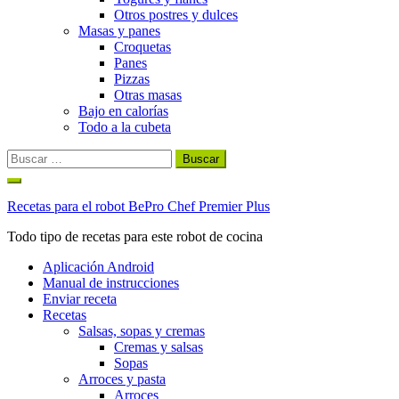
Otros postres y dulces
Masas y panes
Croquetas
Panes
Pizzas
Otras masas
Bajo en calorías
Todo a la cubeta
Buscar:
Ir
al
Recetas para el robot BePro Chef Premier Plus
contenido
Todo tipo de recetas para este robot de cocina
Aplicación Android
Manual de instrucciones
Enviar receta
Recetas
Salsas, sopas y cremas
Cremas y salsas
Sopas
Arroces y pasta
Arroces