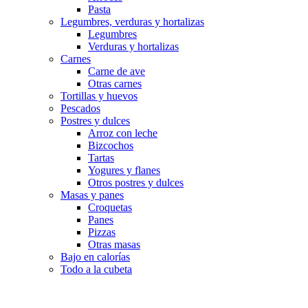
Pasta
Legumbres, verduras y hortalizas
Legumbres
Verduras y hortalizas
Carnes
Carne de ave
Otras carnes
Tortillas y huevos
Pescados
Postres y dulces
Arroz con leche
Bizcochos
Tartas
Yogures y flanes
Otros postres y dulces
Masas y panes
Croquetas
Panes
Pizzas
Otras masas
Bajo en calorías
Todo a la cubeta