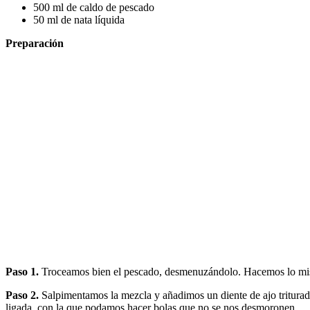
500 ml de caldo de pescado
50 ml de nata líquida
Preparación
Paso 1.
Troceamos bien el pescado, desmenuzándolo. Hacemos lo mi
Paso 2.
Salpimentamos la mezcla y añadimos un diente de ajo triturad
ligada, con la que podamos hacer bolas que no se nos desmoronen.