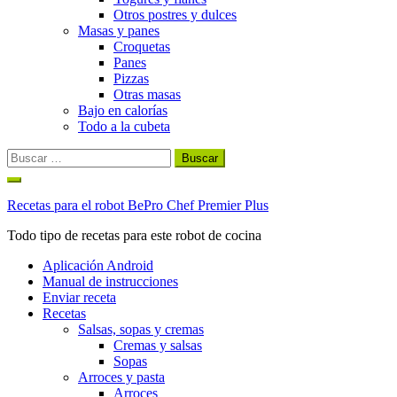
Otros postres y dulces
Masas y panes
Croquetas
Panes
Pizzas
Otras masas
Bajo en calorías
Todo a la cubeta
Buscar:
Ir
al
Recetas para el robot BePro Chef Premier Plus
contenido
Todo tipo de recetas para este robot de cocina
Aplicación Android
Manual de instrucciones
Enviar receta
Recetas
Salsas, sopas y cremas
Cremas y salsas
Sopas
Arroces y pasta
Arroces