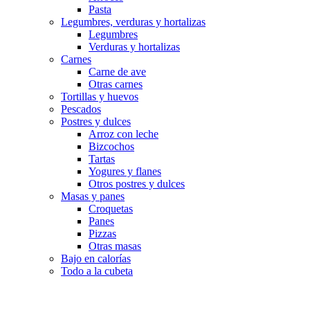
Pasta
Legumbres, verduras y hortalizas
Legumbres
Verduras y hortalizas
Carnes
Carne de ave
Otras carnes
Tortillas y huevos
Pescados
Postres y dulces
Arroz con leche
Bizcochos
Tartas
Yogures y flanes
Otros postres y dulces
Masas y panes
Croquetas
Panes
Pizzas
Otras masas
Bajo en calorías
Todo a la cubeta