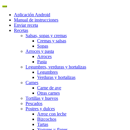
Aplicación Android
Manual de instrucciones
Enviar receta
Recetas
Salsas, sopas y cremas
Cremas y salsas
Sopas
Arroces y pasta
Arroces
Pasta
Legumbres, verduras y hortalizas
Legumbres
Verduras y hortalizas
Carnes
Carne de ave
Otras carnes
Tortillas y huevos
Pescados
Postres y dulces
Arroz con leche
Bizcochos
Tartas
Yogures y flanes