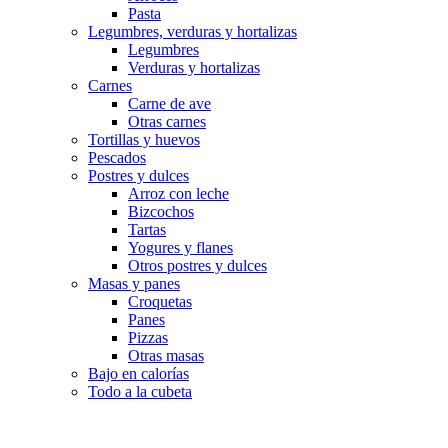
Pasta
Legumbres, verduras y hortalizas
Legumbres
Verduras y hortalizas
Carnes
Carne de ave
Otras carnes
Tortillas y huevos
Pescados
Postres y dulces
Arroz con leche
Bizcochos
Tartas
Yogures y flanes
Otros postres y dulces
Masas y panes
Croquetas
Panes
Pizzas
Otras masas
Bajo en calorías
Todo a la cubeta