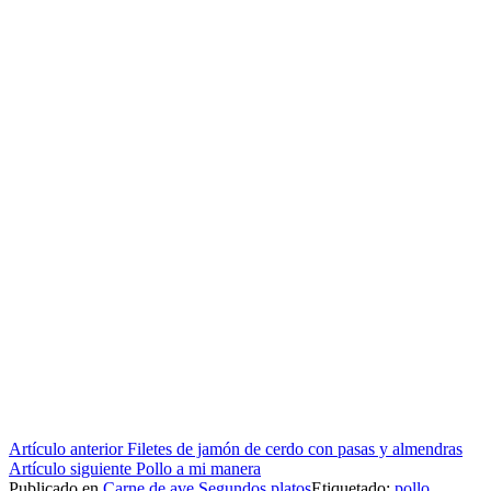
Seguir
Artículo anterior
Filetes de jamón de cerdo con pasas y almendras
Artículo siguiente
Pollo a mi manera
leyendo
Publicado en
Carne de ave
,
Segundos platos
Etiquetado:
pollo