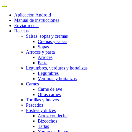
Aplicación Android
Manual de instrucciones
Enviar receta
Recetas
Salsas, sopas y cremas
Cremas y salsas
Sopas
Arroces y pasta
Arroces
Pasta
Legumbres, verduras y hortalizas
Legumbres
Verduras y hortalizas
Carnes
Carne de ave
Otras carnes
Tortillas y huevos
Pescados
Postres y dulces
Arroz con leche
Bizcochos
Tartas
Yogures y flanes