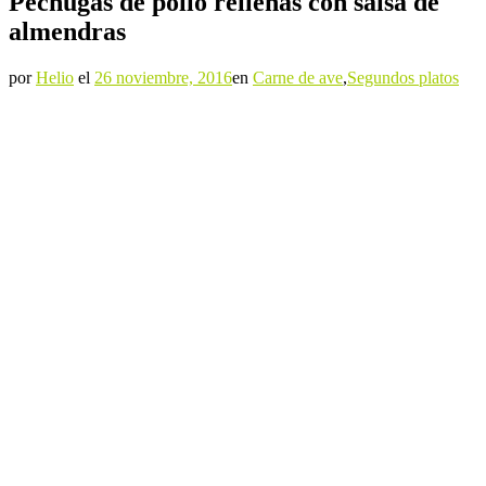
Pechugas de pollo rellenas con salsa de
almendras
por
Helio
el
26 noviembre, 2016
en
Carne de ave
,
Segundos platos