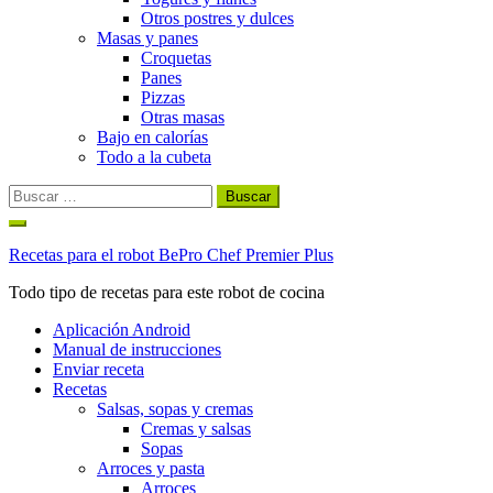
Otros postres y dulces
Masas y panes
Croquetas
Panes
Pizzas
Otras masas
Bajo en calorías
Todo a la cubeta
Buscar:
Ir
al
Recetas para el robot BePro Chef Premier Plus
contenido
Todo tipo de recetas para este robot de cocina
Aplicación Android
Manual de instrucciones
Enviar receta
Recetas
Salsas, sopas y cremas
Cremas y salsas
Sopas
Arroces y pasta
Arroces