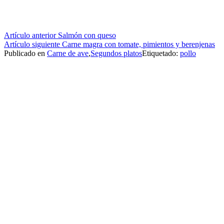
Seguir
Artículo anterior
Salmón con queso
Artículo siguiente
Carne magra con tomate, pimientos y berenjenas
leyendo
Publicado en
Carne de ave
,
Segundos platos
Etiquetado:
pollo