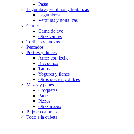
Pasta
Legumbres, verduras y hortalizas
Legumbres
Verduras y hortalizas
Carnes
Carne de ave
Otras carnes
Tortillas y huevos
Pescados
Postres y dulces
Arroz con leche
Bizcochos
Tartas
Yogures y flanes
Otros postres y dulces
Masas y panes
Croquetas
Panes
Pizzas
Otras masas
Bajo en calorías
Todo a la cubeta