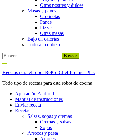
Otros postres y dulces
Masas y panes
Croquetas
Panes
Pizzas
Otras masas
Bajo en calorías
Todo a la cubeta
Buscar:
Ir
al
Recetas para el robot BePro Chef Premier Plus
contenido
Todo tipo de recetas para este robot de cocina
Aplicación Android
Manual de instrucciones
Enviar receta
Recetas
Salsas, sopas y cremas
Cremas y salsas
Sopas
Arroces y pasta
Arroces