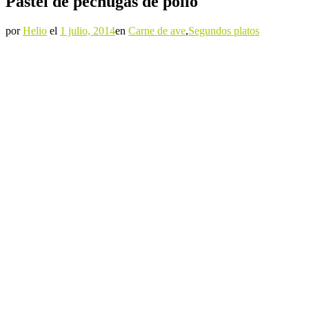
Pastel de pechugas de pollo
por
Helio
el
1 julio, 2014
en
Carne de ave
,
Segundos platos