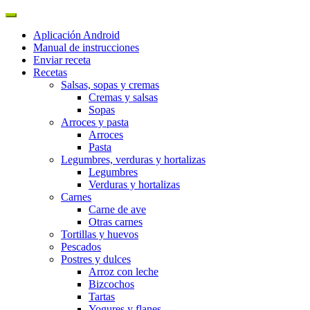
Aplicación Android
Manual de instrucciones
Enviar receta
Recetas
Salsas, sopas y cremas
Cremas y salsas
Sopas
Arroces y pasta
Arroces
Pasta
Legumbres, verduras y hortalizas
Legumbres
Verduras y hortalizas
Carnes
Carne de ave
Otras carnes
Tortillas y huevos
Pescados
Postres y dulces
Arroz con leche
Bizcochos
Tartas
Yogures y flanes