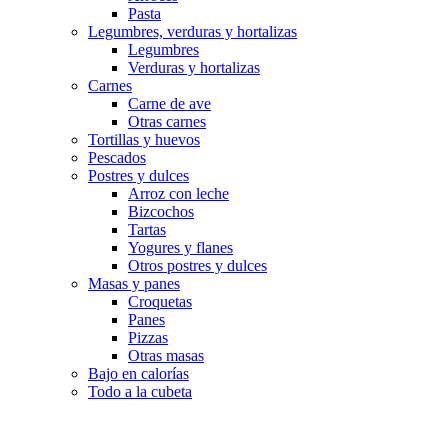
Pasta
Legumbres, verduras y hortalizas
Legumbres
Verduras y hortalizas
Carnes
Carne de ave
Otras carnes
Tortillas y huevos
Pescados
Postres y dulces
Arroz con leche
Bizcochos
Tartas
Yogures y flanes
Otros postres y dulces
Masas y panes
Croquetas
Panes
Pizzas
Otras masas
Bajo en calorías
Todo a la cubeta