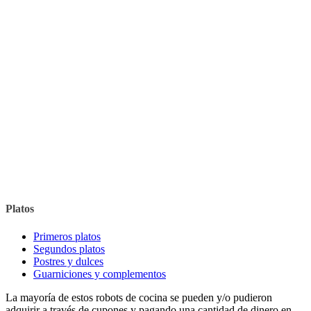
Platos
Primeros platos
Segundos platos
Postres y dulces
Guarniciones y complementos
La mayoría de estos robots de cocina se pueden y/o pudieron
adquirir a través de cupones y pagando una cantidad de dinero en