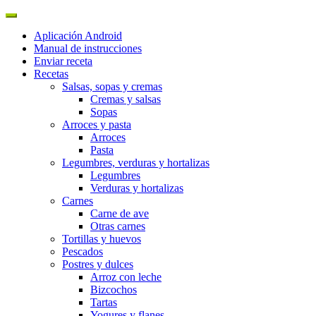
Aplicación Android
Manual de instrucciones
Enviar receta
Recetas
Salsas, sopas y cremas
Cremas y salsas
Sopas
Arroces y pasta
Arroces
Pasta
Legumbres, verduras y hortalizas
Legumbres
Verduras y hortalizas
Carnes
Carne de ave
Otras carnes
Tortillas y huevos
Pescados
Postres y dulces
Arroz con leche
Bizcochos
Tartas
Yogures y flanes