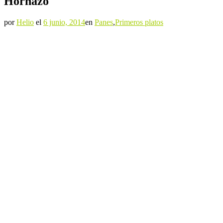
Hornazo
por
Helio
el
6 junio, 2014
en
Panes
,
Primeros platos