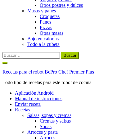
Otros postres y dulces
Masas y panes
Croquetas
Panes
Pizzas
Otras masas
Bajo en calorías
Todo a la cubeta
Buscar:
Ir
al
Recetas para el robot BePro Chef Premier Plus
contenido
Todo tipo de recetas para este robot de cocina
Aplicación Android
Manual de instrucciones
Enviar receta
Recetas
Salsas, sopas y cremas
Cremas y salsas
Sopas
Arroces y pasta
Arroces