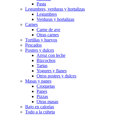
Pasta
Legumbres, verduras y hortalizas
Legumbres
Verduras y hortalizas
Carnes
Carne de ave
Otras carnes
Tortillas y huevos
Pescados
Postres y dulces
Arroz con leche
Bizcochos
Tartas
Yogures y flanes
Otros postres y dulces
Masas y panes
Croquetas
Panes
Pizzas
Otras masas
Bajo en calorías
Todo a la cubeta