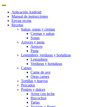
Aplicación Android
Manual de instrucciones
Enviar receta
Recetas
Salsas, sopas y cremas
Cremas y salsas
Sopas
Arroces y pasta
Arroces
Pasta
Legumbres, verduras y hortalizas
Legumbres
Verduras y hortalizas
Carnes
Carne de ave
Otras carnes
Tortillas y huevos
Pescados
Postres y dulces
Arroz con leche
Bizcochos
Tartas
Yogures y flanes