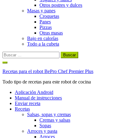
Otros postres y dulces
Masas y panes
Croquetas
Panes
Pizzas
Otras masas
Bajo en calorías
Todo a la cubeta
Buscar:
Ir
al
Recetas para el robot BePro Chef Premier Plus
contenido
Todo tipo de recetas para este robot de cocina
Aplicación Android
Manual de instrucciones
Enviar receta
Recetas
Salsas, sopas y cremas
Cremas y salsas
Sopas
Arroces y pasta
Arroces