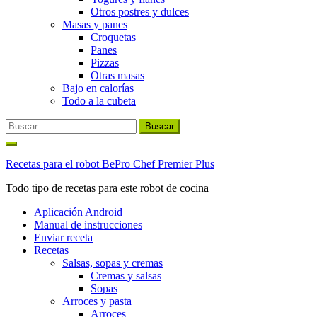
Otros postres y dulces
Masas y panes
Croquetas
Panes
Pizzas
Otras masas
Bajo en calorías
Todo a la cubeta
Buscar:
Ir
al
Recetas para el robot BePro Chef Premier Plus
contenido
Todo tipo de recetas para este robot de cocina
Aplicación Android
Manual de instrucciones
Enviar receta
Recetas
Salsas, sopas y cremas
Cremas y salsas
Sopas
Arroces y pasta
Arroces