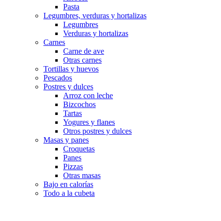
Pasta
Legumbres, verduras y hortalizas
Legumbres
Verduras y hortalizas
Carnes
Carne de ave
Otras carnes
Tortillas y huevos
Pescados
Postres y dulces
Arroz con leche
Bizcochos
Tartas
Yogures y flanes
Otros postres y dulces
Masas y panes
Croquetas
Panes
Pizzas
Otras masas
Bajo en calorías
Todo a la cubeta