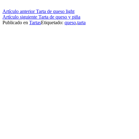
Seguir
Artículo anterior
Tarta de queso light
Artículo siguiente
Tarta de queso y piña
leyendo
Publicado en
Tartas
Etiquetado:
queso
,
tarta