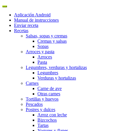
Aplicación Android
Manual de instrucciones
Enviar receta
Recetas
Salsas, sopas y cremas
Cremas y salsas
Sopas
Arroces y pasta
Arroces
Pasta
Legumbres, verduras y hortalizas
Legumbres
Verduras y hortalizas
Carnes
Carne de ave
Otras carnes
Tortillas y huevos
Pescados
Postres y dulces
Arroz con leche
Bizcochos
Tartas
Yogures y flanes