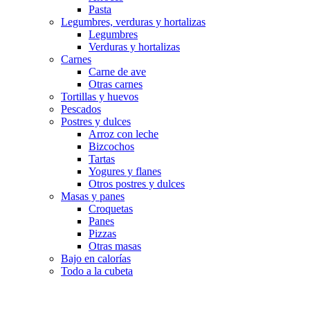
Pasta
Legumbres, verduras y hortalizas
Legumbres
Verduras y hortalizas
Carnes
Carne de ave
Otras carnes
Tortillas y huevos
Pescados
Postres y dulces
Arroz con leche
Bizcochos
Tartas
Yogures y flanes
Otros postres y dulces
Masas y panes
Croquetas
Panes
Pizzas
Otras masas
Bajo en calorías
Todo a la cubeta