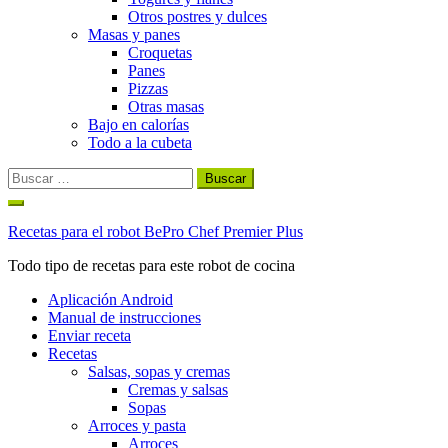
Otros postres y dulces
Masas y panes
Croquetas
Panes
Pizzas
Otras masas
Bajo en calorías
Todo a la cubeta
Buscar:
Ir
al
Recetas para el robot BePro Chef Premier Plus
contenido
Todo tipo de recetas para este robot de cocina
Aplicación Android
Manual de instrucciones
Enviar receta
Recetas
Salsas, sopas y cremas
Cremas y salsas
Sopas
Arroces y pasta
Arroces