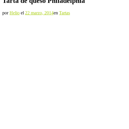
Tarta de queso Philadelphia
por
Helio
el
22 marzo, 2014
en
Tartas