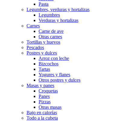
Pasta
Legumbres, verduras y hortalizas
Legumbres
Verduras y hortalizas
Carnes
Carne de ave
Otras carnes
Tortillas y huevos
Pescados
Postres y dulces
Arroz con leche
Bizcochos
Tartas
Yogures y flanes
Otros postres y dulces
Masas y panes
Croquetas
Panes
Pizzas
Otras masas
Bajo en calorías
Todo a la cubeta