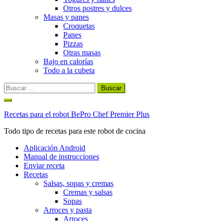
Otros postres y dulces
Masas y panes
Croquetas
Panes
Pizzas
Otras masas
Bajo en calorías
Todo a la cubeta
Buscar:
Ir
al
Recetas para el robot BePro Chef Premier Plus
contenido
Todo tipo de recetas para este robot de cocina
Aplicación Android
Manual de instrucciones
Enviar receta
Recetas
Salsas, sopas y cremas
Cremas y salsas
Sopas
Arroces y pasta
Arroces