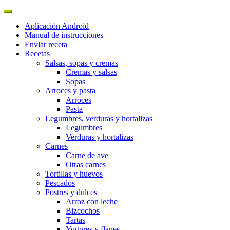
Aplicación Android
Manual de instrucciones
Enviar receta
Recetas
Salsas, sopas y cremas
Cremas y salsas
Sopas
Arroces y pasta
Arroces
Pasta
Legumbres, verduras y hortalizas
Legumbres
Verduras y hortalizas
Carnes
Carne de ave
Otras carnes
Tortillas y huevos
Pescados
Postres y dulces
Arroz con leche
Bizcochos
Tartas
Yogures y flanes