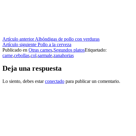
Seguir
Artículo anterior
Albóndigas de pollo con verduras
Artículo siguiente
Pollo a la cerveza
leyendo
Publicado en
Otras carnes
,
Segundos platos
Etiquetado:
carne
,
cebollas
,
col
,
sarmale
,
zanahorias
Deja una respuesta
Lo siento, debes estar
conectado
para publicar un comentario.