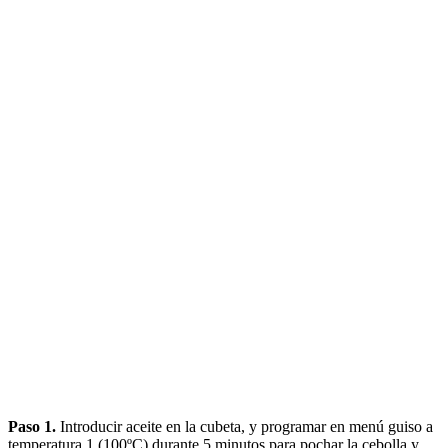
Paso 1.
Introducir aceite en la cubeta, y programar en menú guiso a
temperatura 1 (100ºC) durante 5 minutos para pochar la cebolla y