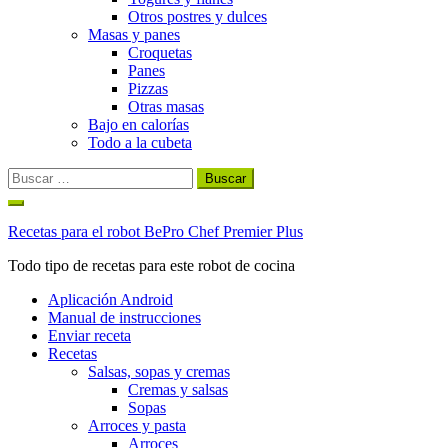
Otros postres y dulces
Masas y panes
Croquetas
Panes
Pizzas
Otras masas
Bajo en calorías
Todo a la cubeta
Buscar:
Ir
al
Recetas para el robot BePro Chef Premier Plus
contenido
Todo tipo de recetas para este robot de cocina
Aplicación Android
Manual de instrucciones
Enviar receta
Recetas
Salsas, sopas y cremas
Cremas y salsas
Sopas
Arroces y pasta
Arroces