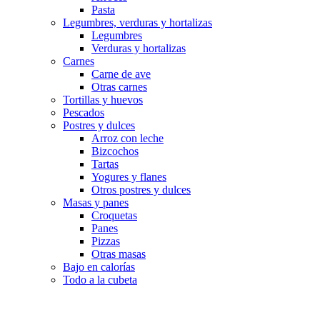
Pasta
Legumbres, verduras y hortalizas
Legumbres
Verduras y hortalizas
Carnes
Carne de ave
Otras carnes
Tortillas y huevos
Pescados
Postres y dulces
Arroz con leche
Bizcochos
Tartas
Yogures y flanes
Otros postres y dulces
Masas y panes
Croquetas
Panes
Pizzas
Otras masas
Bajo en calorías
Todo a la cubeta