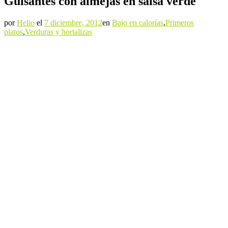
Guisantes con almejas en salsa verde
por
Helio
el
7 diciembre, 2012
en
Bajo en calorías
,
Primeros
platos
,
Verduras y hortalizas