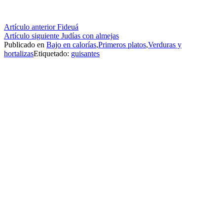
Seguir
Artículo anterior
Fideuá
Artículo siguiente
Judías con almejas
leyendo
Publicado en
Bajo en calorías
,
Primeros platos
,
Verduras y
hortalizas
Etiquetado:
guisantes