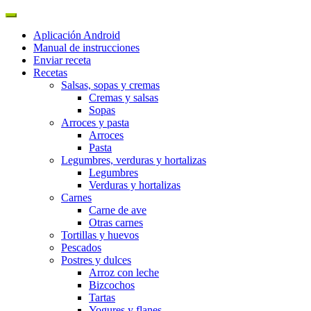
Aplicación Android
Manual de instrucciones
Enviar receta
Recetas
Salsas, sopas y cremas
Cremas y salsas
Sopas
Arroces y pasta
Arroces
Pasta
Legumbres, verduras y hortalizas
Legumbres
Verduras y hortalizas
Carnes
Carne de ave
Otras carnes
Tortillas y huevos
Pescados
Postres y dulces
Arroz con leche
Bizcochos
Tartas
Yogures y flanes