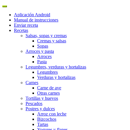
Aplicación Android
Manual de instrucciones
Enviar receta
Recetas
Salsas, sopas y cremas
Cremas y salsas
Sopas
Arroces y pasta
Arroces
Pasta
Legumbres, verduras y hortalizas
Legumbres
Verduras y hortalizas
Carnes
Carne de ave
Otras carnes
Tortillas y huevos
Pescados
Postres y dulces
Arroz con leche
Bizcochos
Tartas
Yogures y flanes