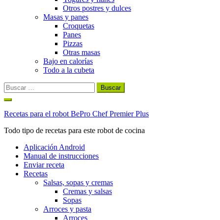
Otros postres y dulces
Masas y panes
Croquetas
Panes
Pizzas
Otras masas
Bajo en calorías
Todo a la cubeta
Buscar:
Ir
al
Recetas para el robot BePro Chef Premier Plus
contenido
Todo tipo de recetas para este robot de cocina
Aplicación Android
Manual de instrucciones
Enviar receta
Recetas
Salsas, sopas y cremas
Cremas y salsas
Sopas
Arroces y pasta
Arroces