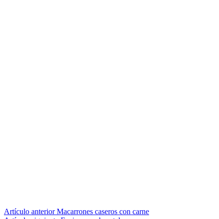
Seguir
Artículo anterior
Macarrones caseros con carne