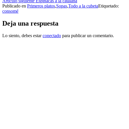
Artículo siguiente
Espinacas a la catalana
leyendo
Publicado en
Primeros platos
,
Sopas
,
Todo a la cubeta
Etiquetado:
consomé
Deja una respuesta
Lo siento, debes estar
conectado
para publicar un comentario.