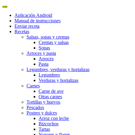
Aplicación Android
Manual de instrucciones
Enviar receta
Recetas
Salsas, sopas y cremas
Cremas y salsas
Sopas
Arroces y pasta
Arroces
Pasta
Legumbres, verduras y hortalizas
Legumbres
Verduras y hortalizas
Carnes
Carne de ave
Otras carnes
Tortillas y huevos
Pescados
Postres y dulces
Arroz con leche
Bizcochos
Tartas
Yogures y flanes