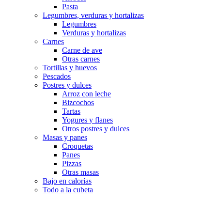
Pasta
Legumbres, verduras y hortalizas
Legumbres
Verduras y hortalizas
Carnes
Carne de ave
Otras carnes
Tortillas y huevos
Pescados
Postres y dulces
Arroz con leche
Bizcochos
Tartas
Yogures y flanes
Otros postres y dulces
Masas y panes
Croquetas
Panes
Pizzas
Otras masas
Bajo en calorías
Todo a la cubeta