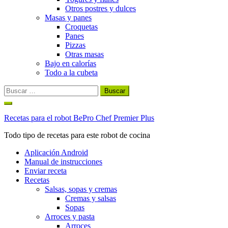
Otros postres y dulces
Masas y panes
Croquetas
Panes
Pizzas
Otras masas
Bajo en calorías
Todo a la cubeta
Buscar:
Ir
al
Recetas para el robot BePro Chef Premier Plus
contenido
Todo tipo de recetas para este robot de cocina
Aplicación Android
Manual de instrucciones
Enviar receta
Recetas
Salsas, sopas y cremas
Cremas y salsas
Sopas
Arroces y pasta
Arroces