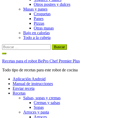
Otros postres y dulces
Masas y panes
Croquetas
Panes
Pizzas
Otras masas
Bajo en calorías
Todo a la cubeta
Buscar:
Ir
al
Recetas para el robot BePro Chef Premier Plus
contenido
Todo tipo de recetas para este robot de cocina
Aplicación Android
Manual de instrucciones
Enviar receta
Recetas
Salsas, sopas y cremas
Cremas y salsas
Sopas
Arroces y pasta
Arroces