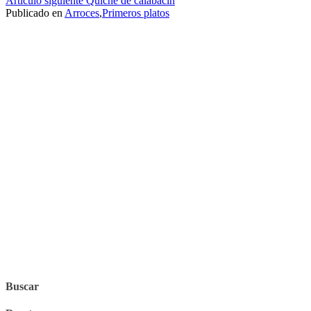
Artículo siguiente
Quiche de calabacín
leyendo
Publicado en
Arroces
,
Primeros platos
Buscar