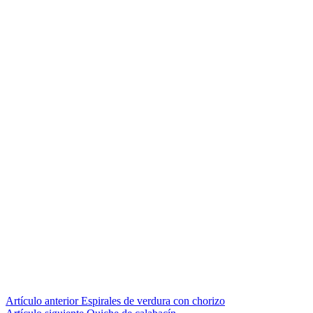
Seguir
Artículo anterior
Espirales de verdura con chorizo