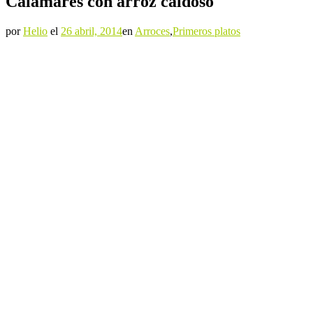
Calamares con arroz caldoso
por
Helio
el
26 abril, 2014
en
Arroces
,
Primeros platos