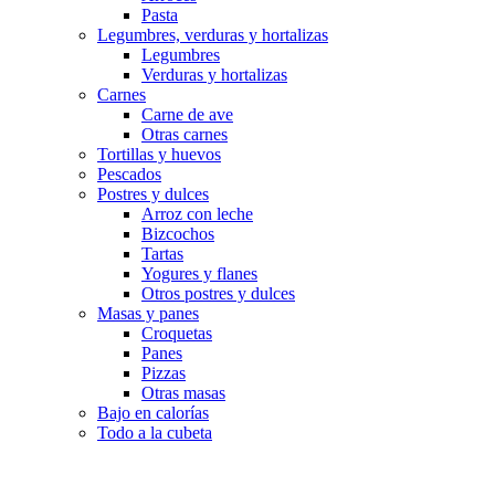
Pasta
Legumbres, verduras y hortalizas
Legumbres
Verduras y hortalizas
Carnes
Carne de ave
Otras carnes
Tortillas y huevos
Pescados
Postres y dulces
Arroz con leche
Bizcochos
Tartas
Yogures y flanes
Otros postres y dulces
Masas y panes
Croquetas
Panes
Pizzas
Otras masas
Bajo en calorías
Todo a la cubeta