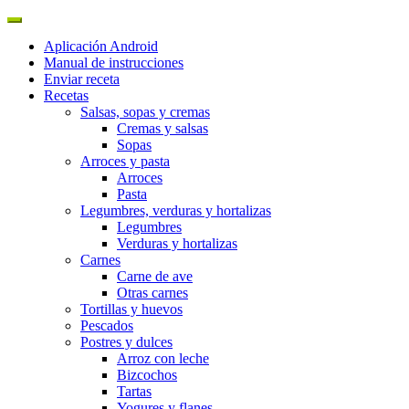
Aplicación Android
Manual de instrucciones
Enviar receta
Recetas
Salsas, sopas y cremas
Cremas y salsas
Sopas
Arroces y pasta
Arroces
Pasta
Legumbres, verduras y hortalizas
Legumbres
Verduras y hortalizas
Carnes
Carne de ave
Otras carnes
Tortillas y huevos
Pescados
Postres y dulces
Arroz con leche
Bizcochos
Tartas
Yogures y flanes