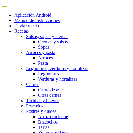
Aplicación Android
Manual de instrucciones
Enviar receta
Recetas
Salsas, sopas y cremas
Cremas y salsas
Sopas
Arroces y pasta
Arroces
Pasta
Legumbres, verduras y hortalizas
Legumbres
Verduras y hortalizas
Carnes
Carne de ave
Otras carnes
Tortillas y huevos
Pescados
Postres y dulces
Arroz con leche
Bizcochos
Tartas
Yogures y flanes