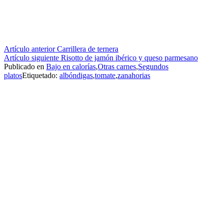
Seguir
Artículo anterior
Carrillera de ternera
Artículo siguiente
Risotto de jamón ibérico y queso parmesano
leyendo
Publicado en
Bajo en calorías
,
Otras carnes
,
Segundos
platos
Etiquetado:
albóndigas
,
tomate
,
zanahorias