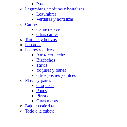
Pasta
Legumbres, verduras y hortalizas
Legumbres
Verduras y hortalizas
Carnes
Carne de ave
Otras carnes
Tortillas y huevos
Pescados
Postres y dulces
Arroz con leche
Bizcochos
Tartas
Yogures y flanes
Otros postres y dulces
Masas y panes
Croquetas
Panes
Pizzas
Otras masas
Bajo en calorías
Todo a la cubeta