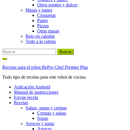
Otros postres y dulces
Masas y panes
Croquetas
Panes
Pizzas
Otras masas
Bajo en calorías
Todo a la cubeta
Buscar:
Ir
al
Recetas para el robot BePro Chef Premier Plus
contenido
Todo tipo de recetas para este robot de cocina
Aplicación Android
Manual de instrucciones
Enviar receta
Recetas
Salsas, sopas y cremas
Cremas y salsas
Sopas
Arroces y pasta
Arroces