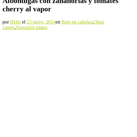
Albóndigas con zanahorias y tomates
cherry al vapor
por
Helio
el
23 mayo, 2014
en
Bajo en calorías
,
Otras
carnes
,
Segundos platos