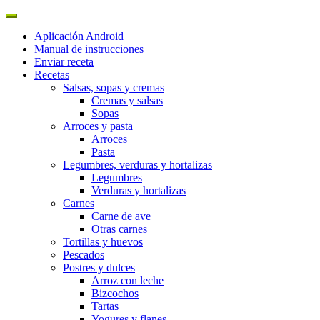
Aplicación Android
Manual de instrucciones
Enviar receta
Recetas
Salsas, sopas y cremas
Cremas y salsas
Sopas
Arroces y pasta
Arroces
Pasta
Legumbres, verduras y hortalizas
Legumbres
Verduras y hortalizas
Carnes
Carne de ave
Otras carnes
Tortillas y huevos
Pescados
Postres y dulces
Arroz con leche
Bizcochos
Tartas
Yogures y flanes