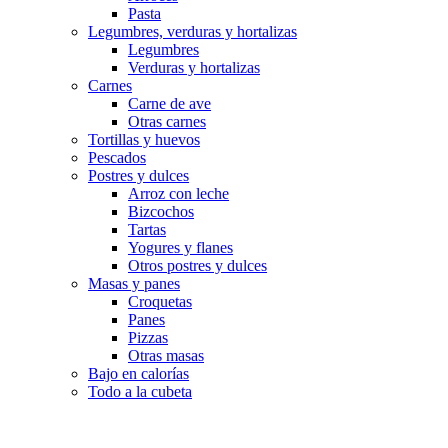
Pasta
Legumbres, verduras y hortalizas
Legumbres
Verduras y hortalizas
Carnes
Carne de ave
Otras carnes
Tortillas y huevos
Pescados
Postres y dulces
Arroz con leche
Bizcochos
Tartas
Yogures y flanes
Otros postres y dulces
Masas y panes
Croquetas
Panes
Pizzas
Otras masas
Bajo en calorías
Todo a la cubeta