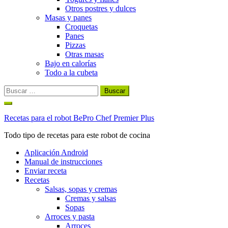
Otros postres y dulces
Masas y panes
Croquetas
Panes
Pizzas
Otras masas
Bajo en calorías
Todo a la cubeta
Buscar:
Ir
al
Recetas para el robot BePro Chef Premier Plus
contenido
Todo tipo de recetas para este robot de cocina
Aplicación Android
Manual de instrucciones
Enviar receta
Recetas
Salsas, sopas y cremas
Cremas y salsas
Sopas
Arroces y pasta
Arroces