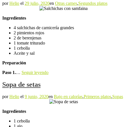
por
Helio
el
29 julio, 2020
en
Otras carnes
,
Segundos platos
Ingredientes
4 salchichas de carnicería grandes
2 pimientos rojos
2 de berenjenas
1 tomate triturado
1 cebolla
Aceite y sal
Preparación
Paso 1.
…
Seguir leyendo
Sopa de setas
por
Helio
el
9 junio, 2020
en
Bajo en calorías
,
Primeros platos
,
Sopas
Ingredientes
1 cebolla
1 ajo