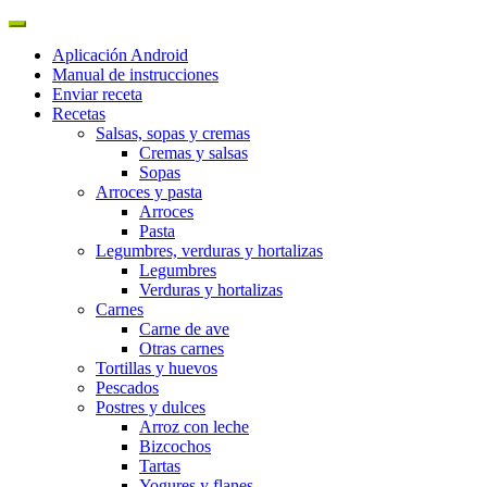
Aplicación Android
Manual de instrucciones
Enviar receta
Recetas
Salsas, sopas y cremas
Cremas y salsas
Sopas
Arroces y pasta
Arroces
Pasta
Legumbres, verduras y hortalizas
Legumbres
Verduras y hortalizas
Carnes
Carne de ave
Otras carnes
Tortillas y huevos
Pescados
Postres y dulces
Arroz con leche
Bizcochos
Tartas
Yogures y flanes