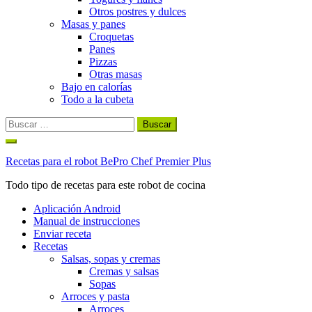
Otros postres y dulces
Masas y panes
Croquetas
Panes
Pizzas
Otras masas
Bajo en calorías
Todo a la cubeta
Buscar:
Ir
al
Recetas para el robot BePro Chef Premier Plus
contenido
Todo tipo de recetas para este robot de cocina
Aplicación Android
Manual de instrucciones
Enviar receta
Recetas
Salsas, sopas y cremas
Cremas y salsas
Sopas
Arroces y pasta
Arroces