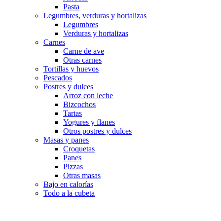
Pasta
Legumbres, verduras y hortalizas
Legumbres
Verduras y hortalizas
Carnes
Carne de ave
Otras carnes
Tortillas y huevos
Pescados
Postres y dulces
Arroz con leche
Bizcochos
Tartas
Yogures y flanes
Otros postres y dulces
Masas y panes
Croquetas
Panes
Pizzas
Otras masas
Bajo en calorías
Todo a la cubeta