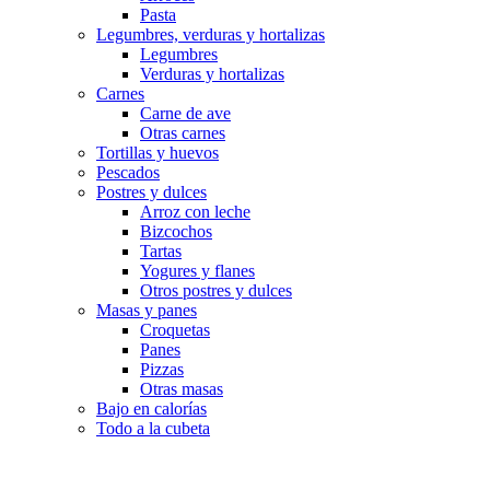
Pasta
Legumbres, verduras y hortalizas
Legumbres
Verduras y hortalizas
Carnes
Carne de ave
Otras carnes
Tortillas y huevos
Pescados
Postres y dulces
Arroz con leche
Bizcochos
Tartas
Yogures y flanes
Otros postres y dulces
Masas y panes
Croquetas
Panes
Pizzas
Otras masas
Bajo en calorías
Todo a la cubeta