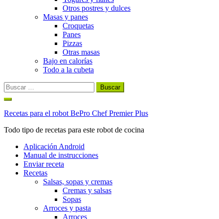
Otros postres y dulces
Masas y panes
Croquetas
Panes
Pizzas
Otras masas
Bajo en calorías
Todo a la cubeta
Buscar:
Ir
al
Recetas para el robot BePro Chef Premier Plus
contenido
Todo tipo de recetas para este robot de cocina
Aplicación Android
Manual de instrucciones
Enviar receta
Recetas
Salsas, sopas y cremas
Cremas y salsas
Sopas
Arroces y pasta
Arroces