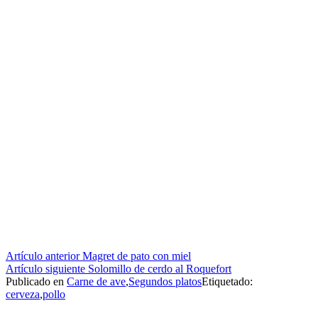
Seguir
Artículo anterior
Magret de pato con miel
Artículo siguiente
Solomillo de cerdo al Roquefort
leyendo
Publicado en
Carne de ave
,
Segundos platos
Etiquetado:
cerveza
,
pollo