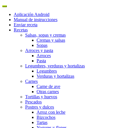
Aplicación Android
Manual de instrucciones
Enviar receta
Recetas
Salsas, sopas y cremas
Cremas y salsas
Sopas
Arroces y pasta
Arroces
Pasta
Legumbres, verduras y hortalizas
Legumbres
Verduras y hortalizas
Carnes
Carne de ave
Otras carnes
Tortillas y huevos
Pescados
Postres y dulces
Arroz con leche
Bizcochos
Tartas
Yogures y flanes