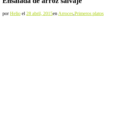
Ensalada de arroz salvaje
por
Helio
el
28 abril, 2015
en
Arroces
,
Primeros platos