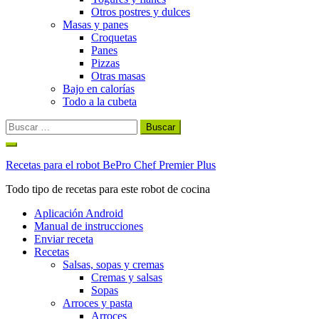
Otros postres y dulces
Masas y panes
Croquetas
Panes
Pizzas
Otras masas
Bajo en calorías
Todo a la cubeta
Buscar:
Ir
al
Recetas para el robot BePro Chef Premier Plus
contenido
Todo tipo de recetas para este robot de cocina
Aplicación Android
Manual de instrucciones
Enviar receta
Recetas
Salsas, sopas y cremas
Cremas y salsas
Sopas
Arroces y pasta
Arroces