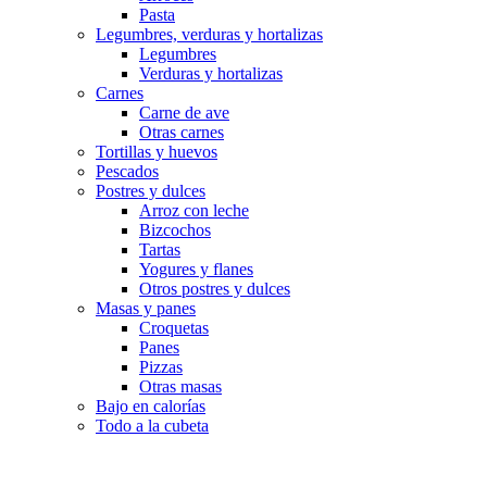
Pasta
Legumbres, verduras y hortalizas
Legumbres
Verduras y hortalizas
Carnes
Carne de ave
Otras carnes
Tortillas y huevos
Pescados
Postres y dulces
Arroz con leche
Bizcochos
Tartas
Yogures y flanes
Otros postres y dulces
Masas y panes
Croquetas
Panes
Pizzas
Otras masas
Bajo en calorías
Todo a la cubeta