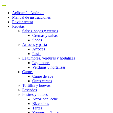
Aplicación Android
Manual de instrucciones
Enviar receta
Recetas
Salsas, sopas y cremas
Cremas y salsas
Sopas
Arroces y pasta
Arroces
Pasta
Legumbres, verduras y hortalizas
Legumbres
Verduras y hortalizas
Carnes
Carne de ave
Otras carnes
Tortillas y huevos
Pescados
Postres y dulces
Arroz con leche
Bizcochos
Tartas
Yogures y flanes