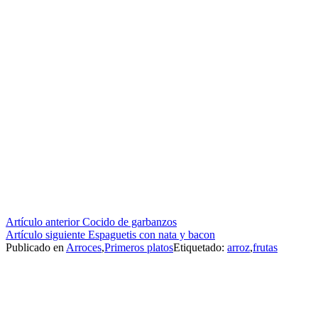
Seguir
Artículo anterior
Cocido de garbanzos
Artículo siguiente
Espaguetis con nata y bacon
leyendo
Publicado en
Arroces
,
Primeros platos
Etiquetado:
arroz
,
frutas