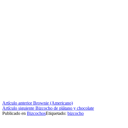
Seguir
Artículo anterior
Brownie (Americano)
Artículo siguiente
Bizcocho de plátano y chocolate
leyendo
Publicado en
Bizcochos
Etiquetado:
bizcocho