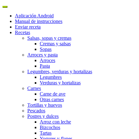
Aplicación Android
Manual de instrucciones
Enviar receta
Recetas
Salsas, sopas y cremas
Cremas y salsas
Sopas
Arroces y pasta
Arroces
Pasta
Legumbres, verduras y hortalizas
Legumbres
Verduras y hortalizas
Carnes
Carne de ave
Otras carnes
Tortillas y huevos
Pescados
Postres y dulces
Arroz con leche
Bizcochos
Tartas
Yogures y flanes