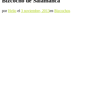
Bizcocho de Salamanca
por
Helio
el
3 noviembre, 2013
en
Bizcochos