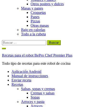
Otros postres y dulces
Masas y panes
Croquetas
Panes
Pizzas
Otras masas
Bajo en calorías
Todo a la cubeta
Buscar:
Ir
al
Recetas para el robot BePro Chef Premier Plus
contenido
Todo tipo de recetas para este robot de cocina
Aplicación Android
Manual de instrucciones
Enviar receta
Recetas
Salsas, sopas y cremas
Cremas y salsas
Sopas
Arroces y pasta
Arroces