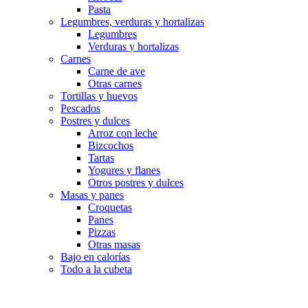
Pasta
Legumbres, verduras y hortalizas
Legumbres
Verduras y hortalizas
Carnes
Carne de ave
Otras carnes
Tortillas y huevos
Pescados
Postres y dulces
Arroz con leche
Bizcochos
Tartas
Yogures y flanes
Otros postres y dulces
Masas y panes
Croquetas
Panes
Pizzas
Otras masas
Bajo en calorías
Todo a la cubeta