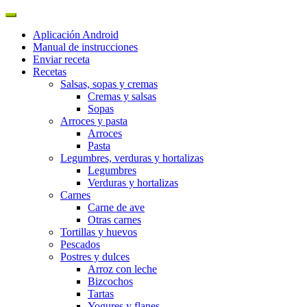
Aplicación Android
Manual de instrucciones
Enviar receta
Recetas
Salsas, sopas y cremas
Cremas y salsas
Sopas
Arroces y pasta
Arroces
Pasta
Legumbres, verduras y hortalizas
Legumbres
Verduras y hortalizas
Carnes
Carne de ave
Otras carnes
Tortillas y huevos
Pescados
Postres y dulces
Arroz con leche
Bizcochos
Tartas
Yogures y flanes