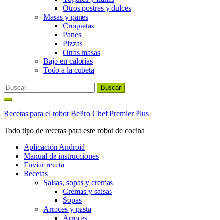
Otros postres y dulces
Masas y panes
Croquetas
Panes
Pizzas
Otras masas
Bajo en calorías
Todo a la cubeta
Buscar:
Ir
al
Recetas para el robot BePro Chef Premier Plus
contenido
Todo tipo de recetas para este robot de cocina
Aplicación Android
Manual de instrucciones
Enviar receta
Recetas
Salsas, sopas y cremas
Cremas y salsas
Sopas
Arroces y pasta
Arroces