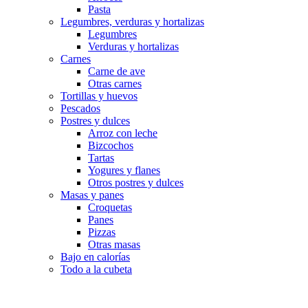
Pasta
Legumbres, verduras y hortalizas
Legumbres
Verduras y hortalizas
Carnes
Carne de ave
Otras carnes
Tortillas y huevos
Pescados
Postres y dulces
Arroz con leche
Bizcochos
Tartas
Yogures y flanes
Otros postres y dulces
Masas y panes
Croquetas
Panes
Pizzas
Otras masas
Bajo en calorías
Todo a la cubeta