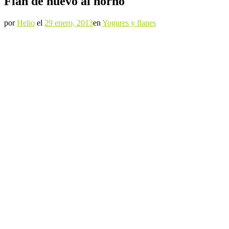
Flan de huevo al horno
por
Helio
el
29 enero, 2013
en
Yogures y flanes