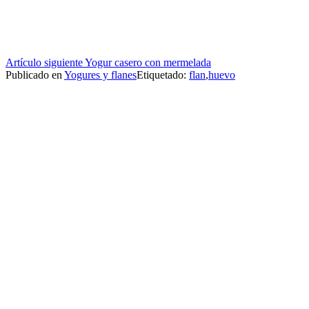
Seguir
Artículo siguiente
Yogur casero con mermelada
Publicado en
Yogures y flanes
Etiquetado:
flan
,
huevo
leyendo