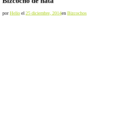
Bizcocho de nata
por
Helio
el
25 diciembre, 2014
en
Bizcochos