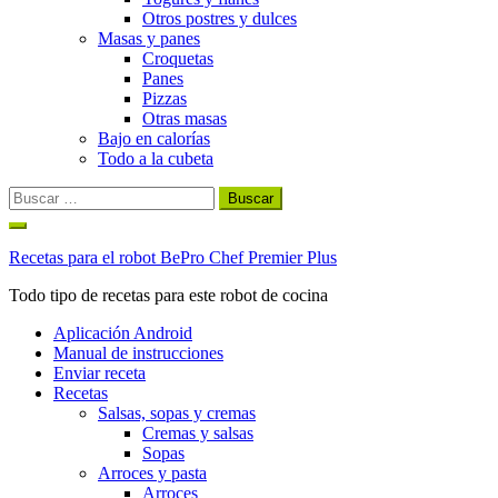
Otros postres y dulces
Masas y panes
Croquetas
Panes
Pizzas
Otras masas
Bajo en calorías
Todo a la cubeta
Buscar:
Ir
al
Recetas para el robot BePro Chef Premier Plus
contenido
Todo tipo de recetas para este robot de cocina
Aplicación Android
Manual de instrucciones
Enviar receta
Recetas
Salsas, sopas y cremas
Cremas y salsas
Sopas
Arroces y pasta
Arroces