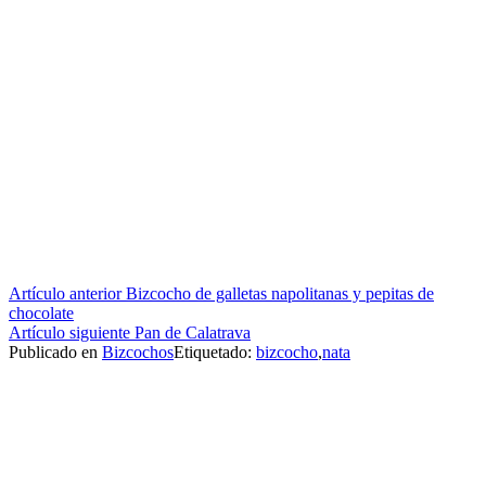
Seguir
Artículo anterior
Bizcocho de galletas napolitanas y pepitas de
chocolate
leyendo
Artículo siguiente
Pan de Calatrava
Publicado en
Bizcochos
Etiquetado:
bizcocho
,
nata