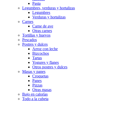
Pasta
Legumbres, verduras y hortalizas
Legumbres
Verduras y hortalizas
Carnes
Carne de ave
Otras carnes
Tortillas y huevos
Pescados
Postres y dulces
Arroz con leche
Bizcochos
Tartas
Yogures y flanes
Otros postres y dulces
Masas y panes
Croquetas
Panes
Pizzas
Otras masas
Bajo en calorías
Todo a la cubeta