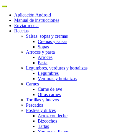
Aplicación Android
Manual de instrucciones
Enviar receta
Recetas
Salsas, sopas y cremas
Cremas y salsas
Sopas
Arroces y pasta
Arroces
Pasta
Legumbres, verduras y hortalizas
Legumbres
Verduras y hortalizas
Carnes
Carne de ave
Otras carnes
Tortillas y huevos
Pescados
Postres y dulces
Arroz con leche
Bizcochos
Tartas
Yogures y flanes