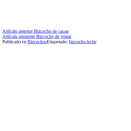
Seguir
Artículo anterior
Bizcocho de cacao
Artículo siguiente
Bizcocho de yogur
leyendo
Publicado en
Bizcochos
Etiquetado:
bizcocho
,
leche