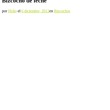
Bizcocho de leche
por
Helio
el
6 diciembre, 2012
en
Bizcochos