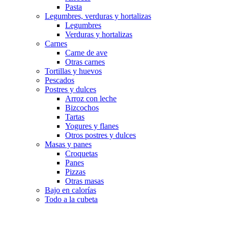
Pasta
Legumbres, verduras y hortalizas
Legumbres
Verduras y hortalizas
Carnes
Carne de ave
Otras carnes
Tortillas y huevos
Pescados
Postres y dulces
Arroz con leche
Bizcochos
Tartas
Yogures y flanes
Otros postres y dulces
Masas y panes
Croquetas
Panes
Pizzas
Otras masas
Bajo en calorías
Todo a la cubeta