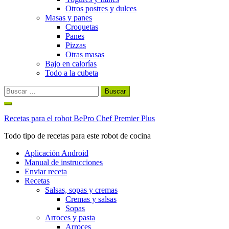
Otros postres y dulces
Masas y panes
Croquetas
Panes
Pizzas
Otras masas
Bajo en calorías
Todo a la cubeta
Buscar:
Ir
al
Recetas para el robot BePro Chef Premier Plus
contenido
Todo tipo de recetas para este robot de cocina
Aplicación Android
Manual de instrucciones
Enviar receta
Recetas
Salsas, sopas y cremas
Cremas y salsas
Sopas
Arroces y pasta
Arroces