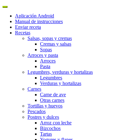
Aplicación Android
Manual de instrucciones
Enviar receta
Recetas
Salsas, sopas y cremas
Cremas y salsas
Sopas
Arroces y pasta
Arroces
Pasta
Legumbres, verduras y hortalizas
Legumbres
Verduras y hortalizas
Carnes
Carne de ave
Otras carnes
Tortillas y huevos
Pescados
Postres y dulces
Arroz con leche
Bizcochos
Tartas
Yogures y flanes