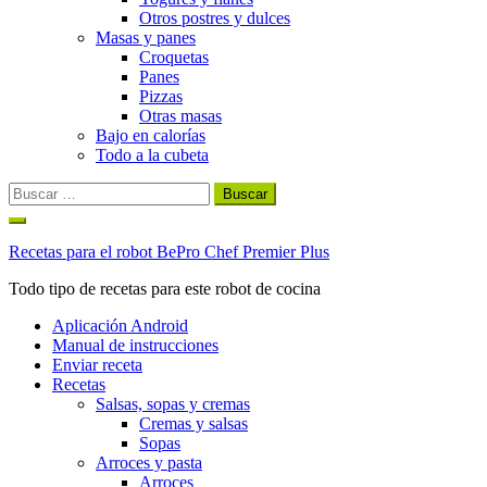
Otros postres y dulces
Masas y panes
Croquetas
Panes
Pizzas
Otras masas
Bajo en calorías
Todo a la cubeta
Buscar:
Ir
al
Recetas para el robot BePro Chef Premier Plus
contenido
Todo tipo de recetas para este robot de cocina
Aplicación Android
Manual de instrucciones
Enviar receta
Recetas
Salsas, sopas y cremas
Cremas y salsas
Sopas
Arroces y pasta
Arroces