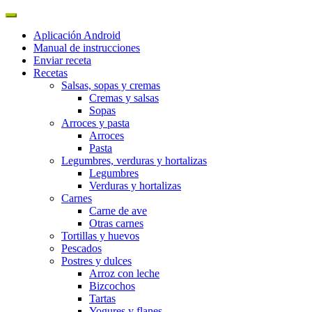
Aplicación Android
Manual de instrucciones
Enviar receta
Recetas
Salsas, sopas y cremas
Cremas y salsas
Sopas
Arroces y pasta
Arroces
Pasta
Legumbres, verduras y hortalizas
Legumbres
Verduras y hortalizas
Carnes
Carne de ave
Otras carnes
Tortillas y huevos
Pescados
Postres y dulces
Arroz con leche
Bizcochos
Tartas
Yogures y flanes