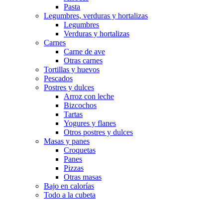
Pasta
Legumbres, verduras y hortalizas
Legumbres
Verduras y hortalizas
Carnes
Carne de ave
Otras carnes
Tortillas y huevos
Pescados
Postres y dulces
Arroz con leche
Bizcochos
Tartas
Yogures y flanes
Otros postres y dulces
Masas y panes
Croquetas
Panes
Pizzas
Otras masas
Bajo en calorías
Todo a la cubeta