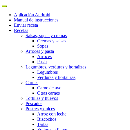
Aplicación Android
Manual de instrucciones
Enviar receta
Recetas
Salsas, sopas y cremas
Cremas y salsas
Sopas
Arroces y pasta
Arroces
Pasta
Legumbres, verduras y hortalizas
Legumbres
Verduras y hortalizas
Carnes
Carne de ave
Otras carnes
Tortillas y huevos
Pescados
Postres y dulces
Arroz con leche
Bizcochos
Tartas
Yogures y flanes