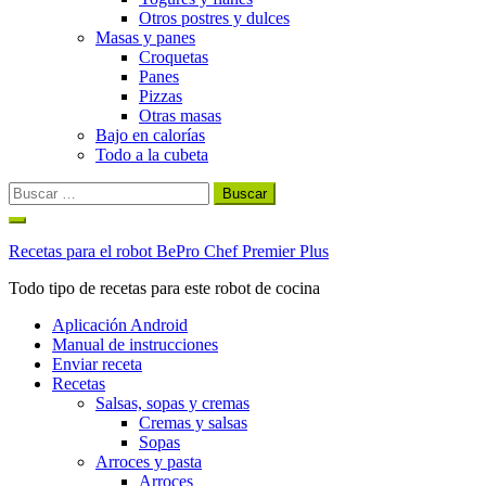
Otros postres y dulces
Masas y panes
Croquetas
Panes
Pizzas
Otras masas
Bajo en calorías
Todo a la cubeta
Buscar:
Ir
al
Recetas para el robot BePro Chef Premier Plus
contenido
Todo tipo de recetas para este robot de cocina
Aplicación Android
Manual de instrucciones
Enviar receta
Recetas
Salsas, sopas y cremas
Cremas y salsas
Sopas
Arroces y pasta
Arroces