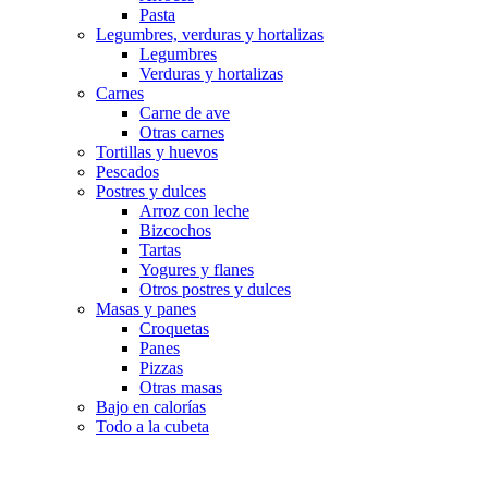
Pasta
Legumbres, verduras y hortalizas
Legumbres
Verduras y hortalizas
Carnes
Carne de ave
Otras carnes
Tortillas y huevos
Pescados
Postres y dulces
Arroz con leche
Bizcochos
Tartas
Yogures y flanes
Otros postres y dulces
Masas y panes
Croquetas
Panes
Pizzas
Otras masas
Bajo en calorías
Todo a la cubeta