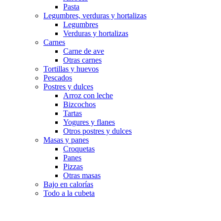
Pasta
Legumbres, verduras y hortalizas
Legumbres
Verduras y hortalizas
Carnes
Carne de ave
Otras carnes
Tortillas y huevos
Pescados
Postres y dulces
Arroz con leche
Bizcochos
Tartas
Yogures y flanes
Otros postres y dulces
Masas y panes
Croquetas
Panes
Pizzas
Otras masas
Bajo en calorías
Todo a la cubeta