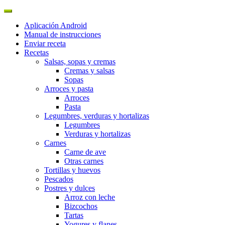
Aplicación Android
Manual de instrucciones
Enviar receta
Recetas
Salsas, sopas y cremas
Cremas y salsas
Sopas
Arroces y pasta
Arroces
Pasta
Legumbres, verduras y hortalizas
Legumbres
Verduras y hortalizas
Carnes
Carne de ave
Otras carnes
Tortillas y huevos
Pescados
Postres y dulces
Arroz con leche
Bizcochos
Tartas
Yogures y flanes