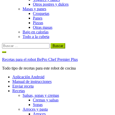
Otros postres y dulces
Masas y panes
Croquetas
Panes
Pizzas
Otras masas
Bajo en calorías
Todo a la cubeta
Buscar:
Ir
al
Recetas para el robot BePro Chef Premier Plus
contenido
Todo tipo de recetas para este robot de cocina
Aplicación Android
Manual de instrucciones
Enviar receta
Recetas
Salsas, sopas y cremas
Cremas y salsas
Sopas
Arroces y pasta
Arroces