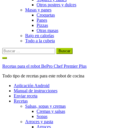
Otros postres y dulces
Masas y panes
Croquetas
Panes
Pizzas
Otras masas
Bajo en calorías
Todo a la cubeta
Buscar:
Ir
al
Recetas para el robot BePro Chef Premier Plus
contenido
Todo tipo de recetas para este robot de cocina
Aplicación Android
Manual de instrucciones
Enviar receta
Recetas
Salsas, sopas y cremas
Cremas y salsas
Sopas
Arroces y pasta
Arroces