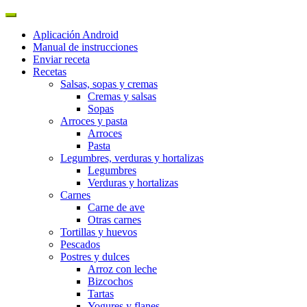
Aplicación Android
Manual de instrucciones
Enviar receta
Recetas
Salsas, sopas y cremas
Cremas y salsas
Sopas
Arroces y pasta
Arroces
Pasta
Legumbres, verduras y hortalizas
Legumbres
Verduras y hortalizas
Carnes
Carne de ave
Otras carnes
Tortillas y huevos
Pescados
Postres y dulces
Arroz con leche
Bizcochos
Tartas
Yogures y flanes