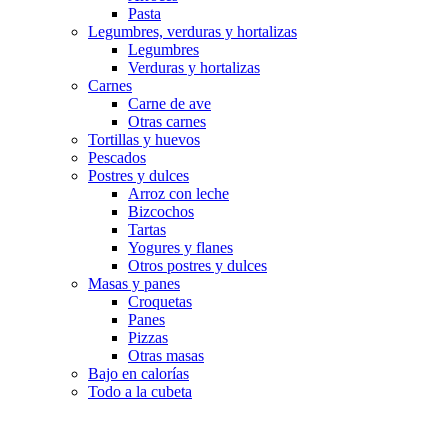
Pasta
Legumbres, verduras y hortalizas
Legumbres
Verduras y hortalizas
Carnes
Carne de ave
Otras carnes
Tortillas y huevos
Pescados
Postres y dulces
Arroz con leche
Bizcochos
Tartas
Yogures y flanes
Otros postres y dulces
Masas y panes
Croquetas
Panes
Pizzas
Otras masas
Bajo en calorías
Todo a la cubeta