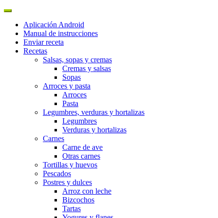
Aplicación Android
Manual de instrucciones
Enviar receta
Recetas
Salsas, sopas y cremas
Cremas y salsas
Sopas
Arroces y pasta
Arroces
Pasta
Legumbres, verduras y hortalizas
Legumbres
Verduras y hortalizas
Carnes
Carne de ave
Otras carnes
Tortillas y huevos
Pescados
Postres y dulces
Arroz con leche
Bizcochos
Tartas
Yogures y flanes