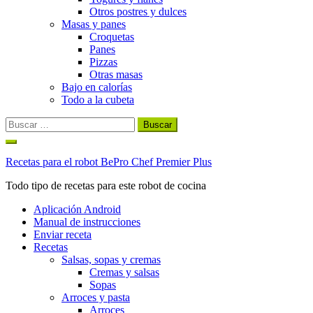
Otros postres y dulces
Masas y panes
Croquetas
Panes
Pizzas
Otras masas
Bajo en calorías
Todo a la cubeta
Buscar:
Ir
al
Recetas para el robot BePro Chef Premier Plus
contenido
Todo tipo de recetas para este robot de cocina
Aplicación Android
Manual de instrucciones
Enviar receta
Recetas
Salsas, sopas y cremas
Cremas y salsas
Sopas
Arroces y pasta
Arroces