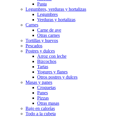
Pasta
Legumbres, verduras y hortalizas
Legumbres
Verduras y hortalizas
Carnes
Carne de ave
Otras carnes
Tortillas y huevos
Pescados
Postres y dulces
Arroz con leche
Bizcochos
Tartas
Yogures y flanes
Otros postres y dulces
Masas y panes
Croquetas
Panes
Pizzas
Otras masas
Bajo en calorías
Todo a la cubeta