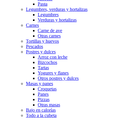
Pasta
Legumbres, verduras y hortalizas
Legumbres
Verduras y hortalizas
Carnes
Carne de ave
Otras carnes
Tortillas y huevos
Pescados
Postres y dulces
Arroz con leche
Bizcochos
Tartas
Yogures y flanes
Otros postres y dulces
Masas y panes
Croquetas
Panes
Pizzas
Otras masas
Bajo en calorías
Todo a la cubeta