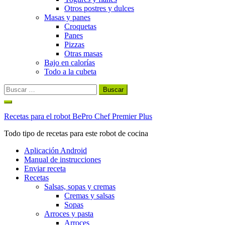
Otros postres y dulces
Masas y panes
Croquetas
Panes
Pizzas
Otras masas
Bajo en calorías
Todo a la cubeta
Buscar:
Ir
al
Recetas para el robot BePro Chef Premier Plus
contenido
Todo tipo de recetas para este robot de cocina
Aplicación Android
Manual de instrucciones
Enviar receta
Recetas
Salsas, sopas y cremas
Cremas y salsas
Sopas
Arroces y pasta
Arroces