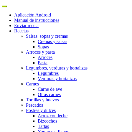
Aplicación Android
Manual de instrucciones
Enviar receta
Recetas
Salsas, sopas y cremas
Cremas y salsas
Sopas
Arroces y pasta
Arroces
Pasta
Legumbres, verduras y hortalizas
Legumbres
Verduras y hortalizas
Carnes
Carne de ave
Otras carnes
Tortillas y huevos
Pescados
Postres y dulces
Arroz con leche
Bizcochos
Tartas
Yogures y flanes