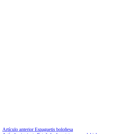
Seguir
Artículo anterior
Espaguetis boloñesa