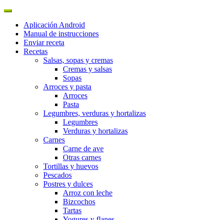
Aplicación Android
Manual de instrucciones
Enviar receta
Recetas
Salsas, sopas y cremas
Cremas y salsas
Sopas
Arroces y pasta
Arroces
Pasta
Legumbres, verduras y hortalizas
Legumbres
Verduras y hortalizas
Carnes
Carne de ave
Otras carnes
Tortillas y huevos
Pescados
Postres y dulces
Arroz con leche
Bizcochos
Tartas
Yogures y flanes