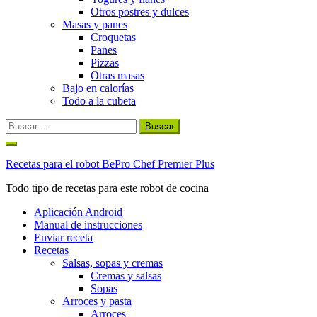
Otros postres y dulces
Masas y panes
Croquetas
Panes
Pizzas
Otras masas
Bajo en calorías
Todo a la cubeta
Buscar:
Ir
al
Recetas para el robot BePro Chef Premier Plus
contenido
Todo tipo de recetas para este robot de cocina
Aplicación Android
Manual de instrucciones
Enviar receta
Recetas
Salsas, sopas y cremas
Cremas y salsas
Sopas
Arroces y pasta
Arroces