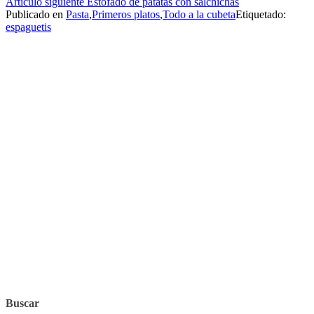
Artículo siguiente
Estofado de patatas con salchichas
leyendo
Publicado en
Pasta
,
Primeros platos
,
Todo a la cubeta
Etiquetado:
espaguetis
Buscar