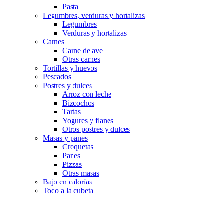
Pasta
Legumbres, verduras y hortalizas
Legumbres
Verduras y hortalizas
Carnes
Carne de ave
Otras carnes
Tortillas y huevos
Pescados
Postres y dulces
Arroz con leche
Bizcochos
Tartas
Yogures y flanes
Otros postres y dulces
Masas y panes
Croquetas
Panes
Pizzas
Otras masas
Bajo en calorías
Todo a la cubeta