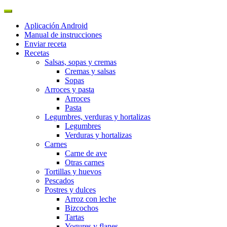
Aplicación Android
Manual de instrucciones
Enviar receta
Recetas
Salsas, sopas y cremas
Cremas y salsas
Sopas
Arroces y pasta
Arroces
Pasta
Legumbres, verduras y hortalizas
Legumbres
Verduras y hortalizas
Carnes
Carne de ave
Otras carnes
Tortillas y huevos
Pescados
Postres y dulces
Arroz con leche
Bizcochos
Tartas
Yogures y flanes