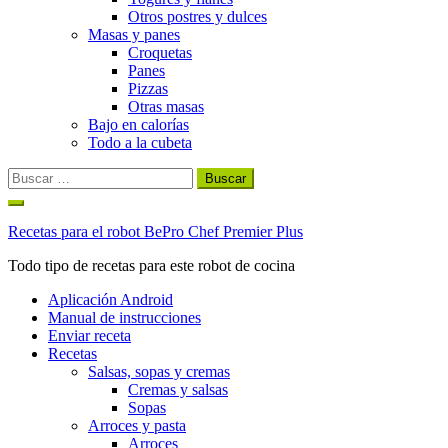
Otros postres y dulces
Masas y panes
Croquetas
Panes
Pizzas
Otras masas
Bajo en calorías
Todo a la cubeta
Buscar:
Ir
al
Recetas para el robot BePro Chef Premier Plus
contenido
Todo tipo de recetas para este robot de cocina
Aplicación Android
Manual de instrucciones
Enviar receta
Recetas
Salsas, sopas y cremas
Cremas y salsas
Sopas
Arroces y pasta
Arroces