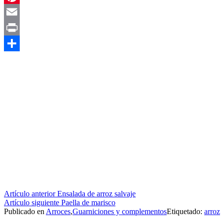
Pinterest
Email
Print
Compartir
Seguir
Artículo anterior
Ensalada de arroz salvaje
Artículo siguiente
Paella de marisco
leyendo
Publicado en
Arroces
,
Guarniciones y complementos
Etiquetado:
arroz