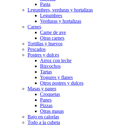
Pasta
Legumbres, verduras y hortalizas
Legumbres
Verduras y hortalizas
Carnes
Carne de ave
Otras carnes
Tortillas y huevos
Pescados
Postres y dulces
Arroz con leche
Bizcochos
Tartas
Yogures y flanes
Otros postres y dulces
Masas y panes
Croquetas
Panes
Pizzas
Otras masas
Bajo en calorías
Todo a la cubeta